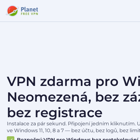
VPN zdarma pro W
Neomezená, bez z
bez registrace
Instalace za pár sekund. Připojení jedním kliknutím. 
ve Windows 11, 10, 8 a 7 — bez účtu, bez logů, bez limi
Bezpečný VPN pro Windows bez protokolování