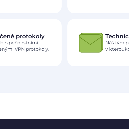
ečené protokoly
Technic
i bezpečnostními
Náš tým p
čenými VPN protokoly.
v kterouko