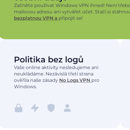
Začněte používat Windows VPN ihned! Není třeba
mailovou adresu ani vytvářet účet. Stačí si stáhno
bezplatnou VPN a
připojit se!
Politika bez logů
Vaše online aktivity nesledujeme ani
neukládáme. Nezávislá třetí strana
ověřila naše zásady
No Logs VPN
pro
Windows.