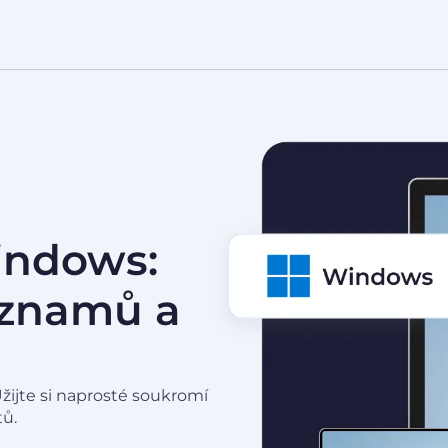
indows:
áznamů a
Užijte si naprosté soukromí
tů.