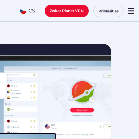
CS
Získat Planet VPN
Přihlásit se