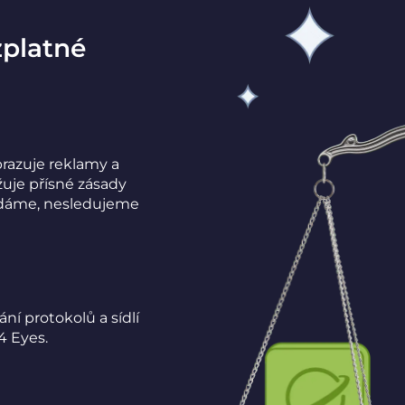
zplatné
razuje reklamy a
uje přísné zásady
ládáme, nesledujeme
í protokolů a sídlí
4 Eyes.