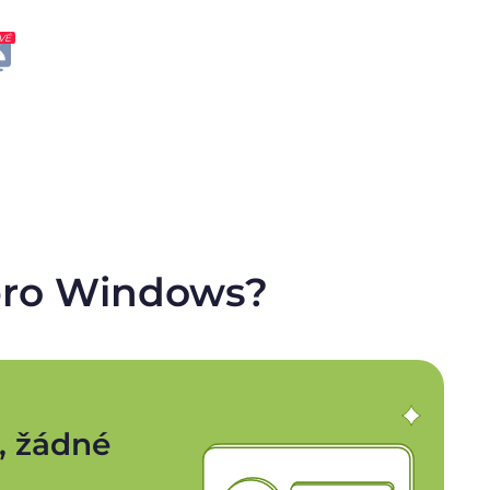
VÉ
N pro Windows?
, žádné