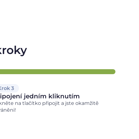
kroky
Krok 3
ipojení jedním kliknutím
ikněte na tlačítko připojit a jste okamžitě
ráněni!