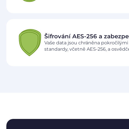
Šifrování AES‑256 a zabezp
Vaše data jsou chráněna pokročilým
standardy, včetně AES-256, a osvěd