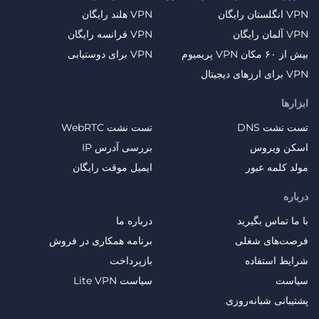
VPN انگلستان رایگان
VPN هلند رایگان
VPN آلمان رایگان
VPN فرانسه رایگان
بیش از ۶۰ مکان VPN پریمیوم
VPN برای دوستیابی
VPN برای ارزهای دیجیتال
ابزارها
تست نشت DNS
تست نشت WebRTC
اسکن ویروس
بررسی آدرس IP
مولد کلمه عبور
ایمیل موقت رایگان
درباره
با ما تماس بگیرید
درباره ما
فرصت‌های شغلی
برنامه همکاری در فروش
شرایط استفاده
بازپرداخت
سیاست
سیاست Lite VPN
پشتیبانی شبانه‌روزی