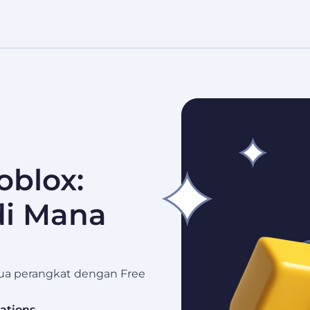
oblox:
di Mana
mua perangkat dengan Free
cations