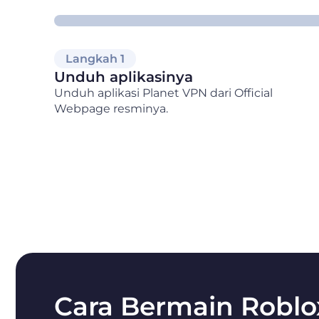
Langkah 1
Unduh aplikasinya
Unduh aplikasi Planet VPN dari Official
Webpage resminya.
Cara Bermain Roblo