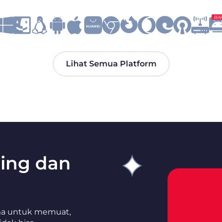
BA
Lihat Semua Platform
ing dan
ma untuk memuat,