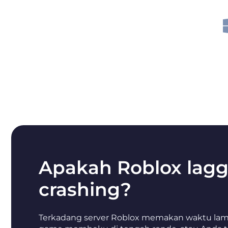
Apakah Roblox lagg
crashing?
Terkadang server Roblox memakan waktu la