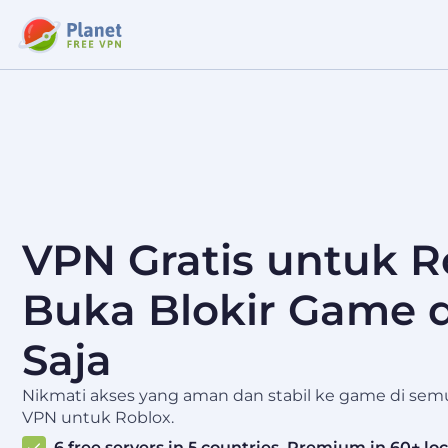
VPN Gratis untuk R
Buka Blokir Game 
Saja
Nikmati akses yang aman dan stabil ke game di se
VPN untuk Roblox.
6 free servers in 5 countries, Premium in 60+ lo