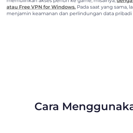
memulihkan akses penuh ke game, misalnya,
denga
atau Free VPN for Windows.
Pada saat yang sama, lal
menjamin keamanan dan perlindungan data pribadi 
Cara Menggunaka