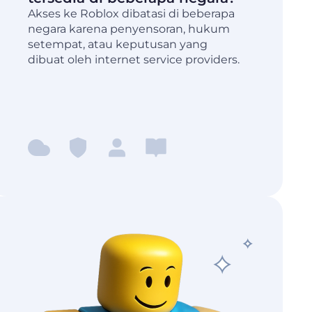
Akses ke Roblox dibatasi di beberapa
negara karena penyensoran, hukum
setempat, atau keputusan yang
dibuat oleh internet service providers.