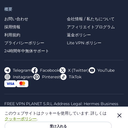
概要
お問い合わせ
会社情報 / 私たちについて
採用情報
アフィリエイトプログラム
利用規約
返金ポリシー
プライバシーポリシー
Lite VPN ポリシー
24時間年中無休サポート
Telegram
Facebook
X (Twitter)
YouTube
Instagram
Pinterest
TikTok
FREE VPN PLANET S.R.L Address Legal: Hermes Business
Campus, Sectorul 2, Bulevardul Dimitrie Pompeiu 5-7,
このウェブサイトはクッキーを使用しています.
詳しくは
Bucharest, Romania, 020335. Reg.N, 44667783
クッキーポリシー
.
© 2026 Planet VPN. All rights reserved.
受け入れる