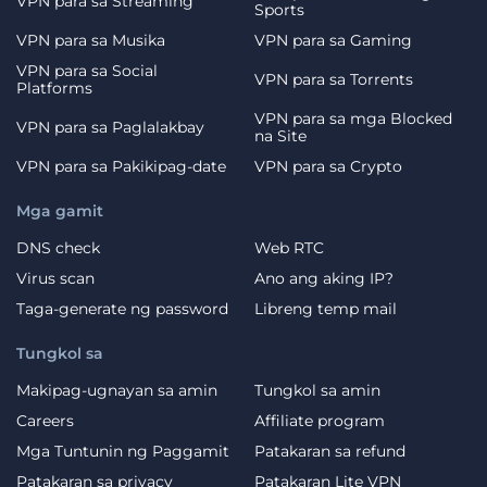
VPN para sa Streaming
Sports
VPN para sa Musika
VPN para sa Gaming
VPN para sa Social
VPN para sa Torrents
Platforms
VPN para sa mga Blocked
VPN para sa Paglalakbay
na Site
VPN para sa Pakikipag-date
VPN para sa Crypto
Mga gamit
DNS check
Web RTC
Virus scan
Ano ang aking IP?
Taga-generate ng password
Libreng temp mail
Tungkol sa
Makipag-ugnayan sa amin
Tungkol sa amin
Careers
Affiliate program
Mga Tuntunin ng Paggamit
Patakaran sa refund
Patakaran sa privacy
Patakaran Lite VPN