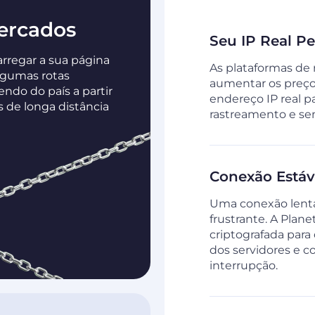
ercados
Seu IP Real P
carregar a sua página
As plataformas de
lgumas rotas
aumentar os preços
do do país a partir
endereço IP real p
 de longa distância
rastreamento e sem
Conexão Está
Uma conexão lenta
frustrante. A Pla
criptografada para 
dos servidores e 
interrupção.