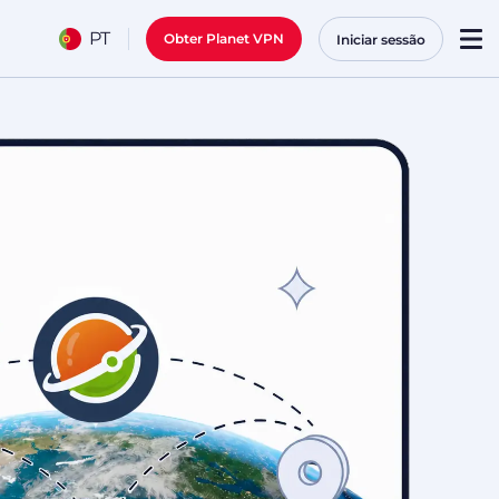
PT
Obter Planet VPN
Iniciar sessão