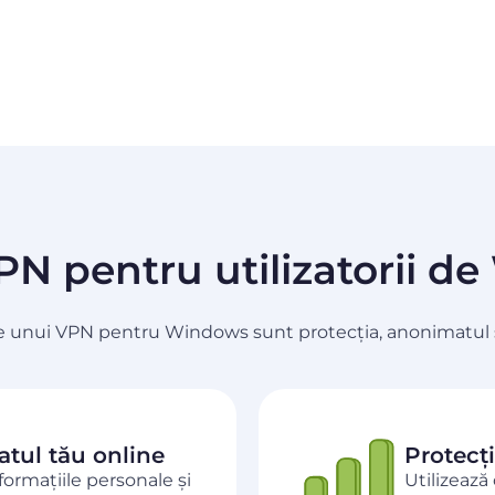
PN pentru utilizatorii 
 ale unui VPN pentru Windows sunt protecția, anonimatul și
atul tău online
Protecț
formațiile personale și
Utilizează 