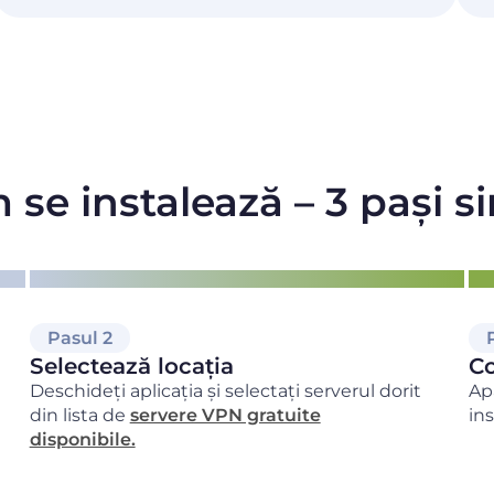
se instalează – 3 pași s
Pasul 2
Selectează locația
Co
Deschideți aplicația și selectați serverul dorit
Ap
din lista de
servere VPN gratuite
in
disponibile.