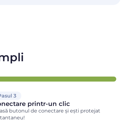
impli
Pasul 3
nectare printr-un clic
asă butonul de conectare și ești protejat
stantaneu!