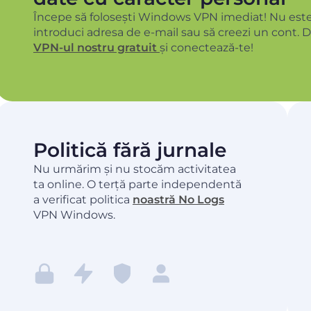
Începe să folosești Windows VPN imediat! Nu este
introduci adresa de e-mail sau să creezi un cont. 
VPN-ul nostru gratuit
și conectează-te!
Politică fără jurnale
Nu urmărim și nu stocăm activitatea
ta online. O terță parte independentă
a verificat politica
noastră No Logs
VPN Windows.