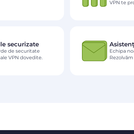
VPN te pro
le securizate
Asisten
rde de securitate
Echipa noa
oale VPN dovedite.
Rezolvăm p