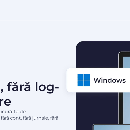
 fără log-
are
Bucură-te de
ră cont, fără jurnale, fără