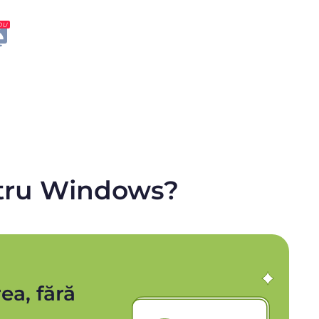
OU
entru Windows?
ea, fără