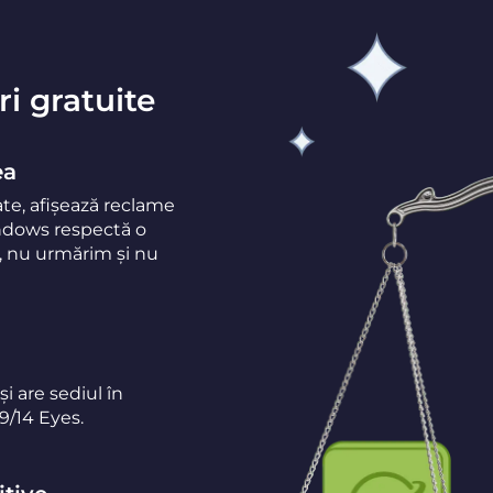
i gratuite
ea
ate, afișează reclame
indows respectă o
m, nu urmărim și nu
și are sediul în
9/14 Eyes.