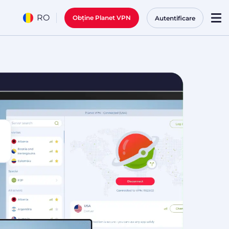
RO
Obține Planet VPN
Autentificare