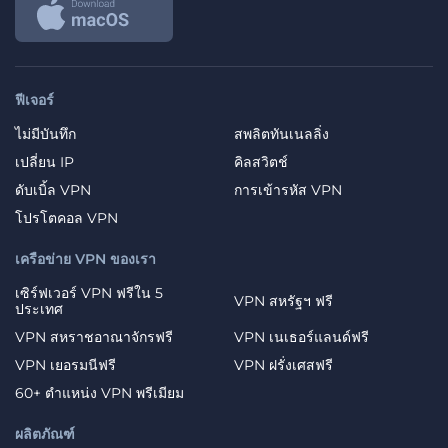
ฟีเจอร์
ไม่มีบันทึก
สพลิตทันเนลลิ่ง
เปลี่ยน IP
คิลสวิตช์
ดับเบิ้ล VPN
การเข้ารหัส VPN
โปรโตคอล VPN
เครือข่าย VPN ของเรา
เซิร์ฟเวอร์ VPN ฟรีใน 5
VPN สหรัฐฯ ฟรี
ประเทศ
VPN สหราชอาณาจักรฟรี
VPN เนเธอร์แลนด์ฟรี
VPN เยอรมนีฟรี
VPN ฝรั่งเศสฟรี
60+ ตำแหน่ง VPN พรีเมียม
ผลิตภัณฑ์