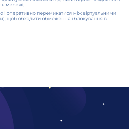
 в мережі;
 і оперативно перемикатися між віртуальними
и), щоб обходити обмеження і блокування в