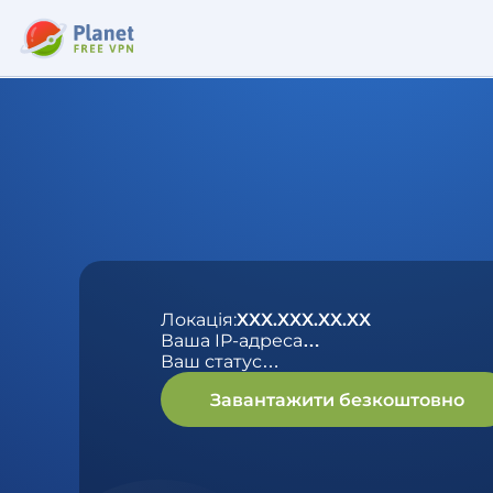
Локація:
XXX.XXX.XX.XX
Ваша IP-адреса
…
Ваш статус
…
Завантажити безкоштовно