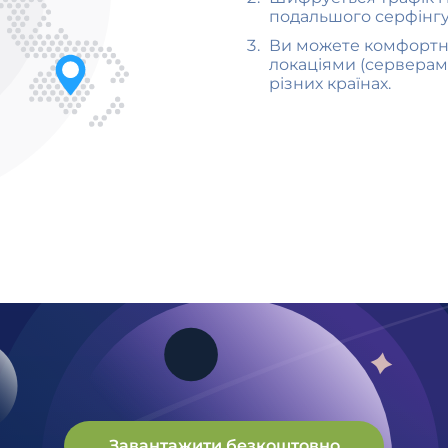
подальшого серфінгу
Ви можете комфортно
локаціями (серверам
різних країнах.
Завантажити безкоштовно