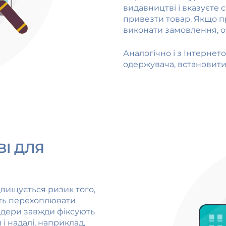
видавництві і вказуєте с
привезти товар. Якщо пр
виконати замовлення, о
Аналогічно і з Інтернет
одержувача, встановити 
ВІ ДЛЯ
двищується ризик того,
іть перехоплювати
айдери завжди фіксують
 і надалі, наприклад,