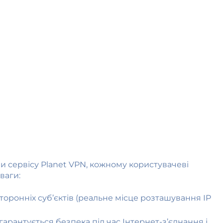
 сервісу Planet VPN, кожному користувачеві
ваги:
сторонніх суб’єктів (реальне місце розташування IP
гарантується безпека під час Інтернет-з’єднання і