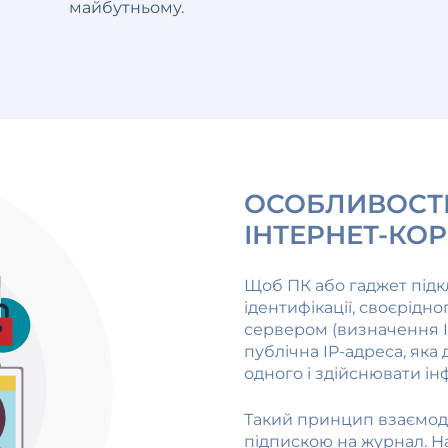
майбутньому.
ОСОБЛИВОСТІ
ІНТЕРНЕТ-КО
Щоб ПК або гаджет підк
ідентифікації, своєрідн
сервером (визначення IP
публічна IP-адреса, яка
одного і здійснювати і
Такий принцип взаємод
підпискою на журнал. Н