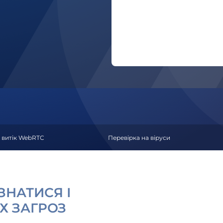
 витік WebRTC
Перевірка на віруси
ІЗНАТИСЯ І
Х ЗАГРОЗ