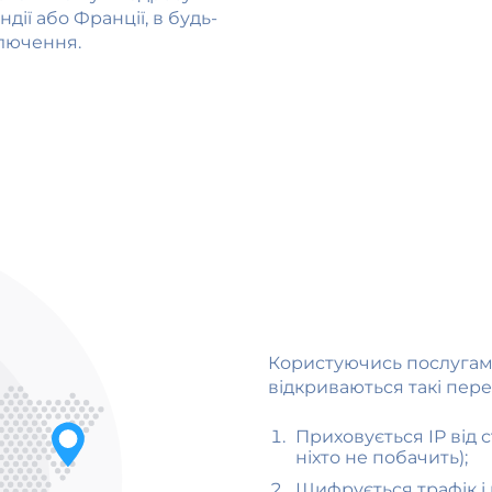
дії або Франції, в будь-
ключення.
Користуючись послугами
відкриваються такі пере
Приховується IP від 
ніхто не побачить);
Шифрується трафік і 