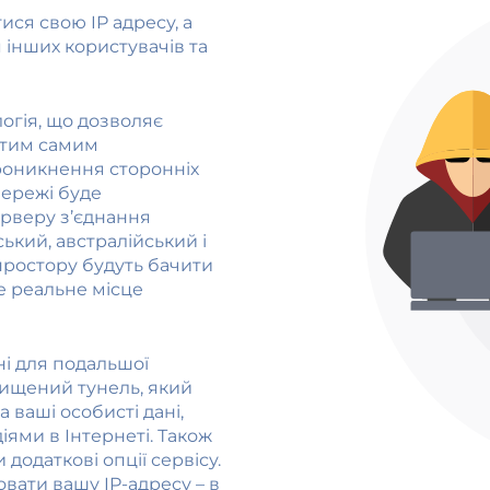
ися свою IP адресу, а
 інших користувачів та
огія, що дозволяє
 тим самим
проникнення сторонніх
мережі буде
серверу з’єднання
ький, австралійський і
простору будуть бачити
ше реальне місце
ані для подальшої
хищений тунель, який
а ваші особисті дані,
ями в Інтернеті. Також
додаткові опції сервісу.
овати вашу IP-адресу – в