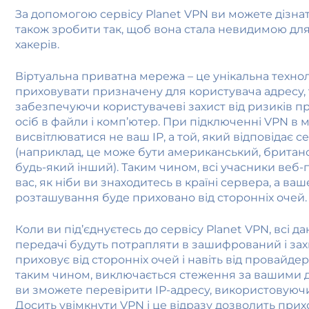
За допомогою сервісу Planet VPN ви можете дізнат
також зробити так, щоб вона стала невидимою для
хакерів.
Віртуальна приватна мережа – це унікальна технол
приховувати призначену для користувача адресу,
забезпечуючи користувачеві захист від ризиків 
осіб в файли і комп’ютер. При підключенні VPN в 
висвітлюватися не ваш IP, а той, який відповідає 
(наприклад, це може бути американський, британс
будь-який інший). Таким чином, всі учасники веб-
вас, як ніби ви знаходитесь в країні сервера, а ва
розташування буде приховано від сторонніх очей.
Коли ви під’єднуєтесь до сервісу Planet VPN, всі д
передачі будуть потрапляти в зашифрований і за
приховує від сторонніх очей і навіть від провайдер
таким чином, виключається стеження за вашими ді
ви зможете перевірити IP-адресу, використовуючи 
Досить увімкнути VPN і це відразу дозволить прих