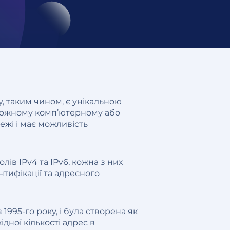
у, таким чином, є унікальною
кожному комп’ютерному або
ежі і має можливість
лів IPv4 та IPv6, кожна з них
нтифікації та адресного
1995-го року, і була створена як
ної кількості адрес в