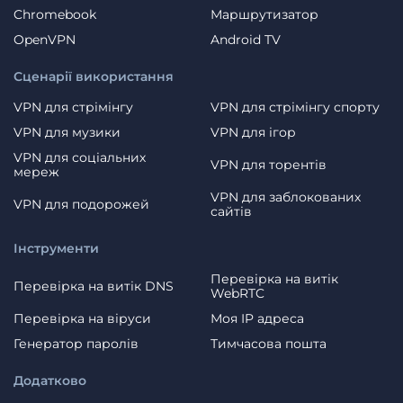
Chromebook
Маршрутизатор
OpenVPN
Android TV
Сценарії використання
VPN для стрімінгу
VPN для стрімінгу спорту
VPN для музики
VPN для ігор
VPN для соціальних
VPN для торентів
мереж
VPN для заблокованих
VPN для подорожей
сайтів
Інструменти
Перевірка на витік
Перевірка на витік DNS
WebRTC
Перевірка на віруси
Моя IP адреса
Генератор паролів
Тимчасова пошта
Додатково