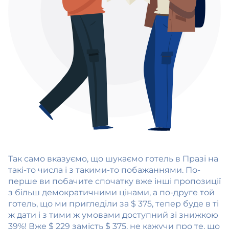
Так само вказуємо, що шукаємо готель в Празі на
такі-то числа і з такими-то побажаннями. По-
перше ви побачите спочатку вже інші пропозиції
з більш демократичними цінами, а по-друге той
готель, що ми пригледіли за $ 375, тепер буде в ті
ж дати і з тими ж умовами доступний зі знижкою
39%! Вже $ 229 замість $ 375, не кажучи про те, що