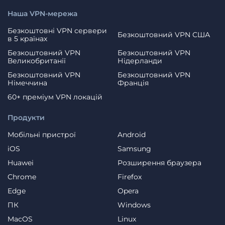
Наша VPN-мережа
Безкоштовні VPN сервери
Безкоштовний VPN США
в 5 країнах
Безкоштовний VPN
Безкоштовний VPN
Великобританії
Нідерланди
Безкоштовний VPN
Безкоштовний VPN
Німеччина
Франція
60+ преміум VPN локацій
Продукти
Мобільні пристрої
Android
iOS
Samsung
Huawei
Розширення браузера
Chrome
Firefox
Edge
Opera
ПК
Windows
MacOS
Linux