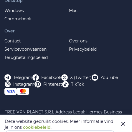
Desktop
Windows
Mac
Chromebook
Over
Contact
Over ons
Servicevoorwaarden
Privacybeleid
Terugbetalingsbeleid
Telegram
Facebook
X (Twitter)
YouTube
Instagram
Pinterest
TikTok
FREE VPN PLANET S.R.L Address Legal: Hermes Business
Campus, Sectorul 2, Bulevardul Dimitrie Pompeiu 5-7,
Deze website gebruikt cookies.
Meer informatie vind
Bucharest, Romania, 020335. Reg.N, 44667783
je in ons
cookiebeleid
.
© 2026 Planet VPN. All rights reserved.