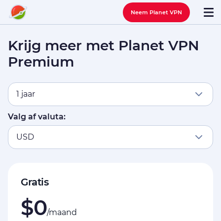
Neem Planet VPN
Krijg meer met Planet VPN
Premium
1 jaar
Valg af valuta:
USD
Gratis
$0
/maand