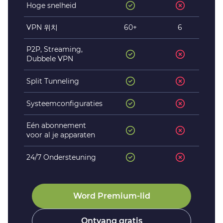
Hoge snelheid
VPN 위치
60+
6
P2P, Streaming,
Dubbele VPN
Split Tunneling
Systeemconfiguraties
Eén abonnement
voor al je apparaten
24/7 Ondersteuning
Word Premium-lid
Ontvang gratis