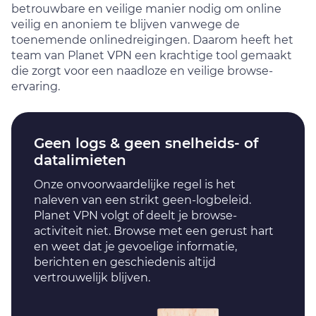
betrouwbare en veilige manier nodig om online
veilig en anoniem te blijven vanwege de
toenemende onlinedreigingen. Daarom heeft het
team van Planet VPN een krachtige tool gemaakt
die zorgt voor een naadloze en veilige browse-
ervaring.
Geen logs & geen snelheids- of
datalimieten
Onze onvoorwaardelijke regel is het
naleven van een strikt geen-logbeleid.
Planet VPN volgt of deelt je browse-
activiteit niet. Browse met een gerust hart
en weet dat je gevoelige informatie,
berichten en geschiedenis altijd
vertrouwelijk blijven.