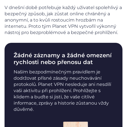
V dnešní době potřebuje každý uživatel spolehlivý a
bezpečný způsob, jak zůstat online chráněný a
anonymní, a to kvůli rostoucím hrozbám na
internetu. Proto tým Planet VPN vytvořil výkonný
nástroj pro bezproblémové a bezpečné prohlížení.
Žádné záznamy a žádné omezení
rychlosti nebo přenosu dat
Naším bezpodmínečným pravidlem je
dodržovat přísné zásady neuchovávání
protokolů. Planet VPN nesleduje ani nesdílí
vaši aktivitu při prohlížení. Prohlížejte s
klidem a buďte si jisti, že vaše citlivé
informace, zprávy a historie zůstanou vždy
důvěrné.