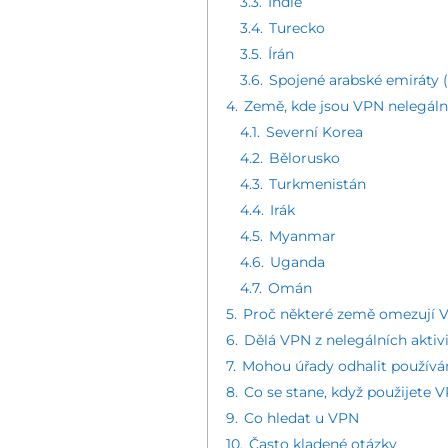
3.3.
Indie
3.4.
Turecko
3.5.
Írán
3.6.
Spojené arabské emiráty 
4.
Země, kde jsou VPN nelegáln
4.1.
Severní Korea
4.2.
Bělorusko
4.3.
Turkmenistán
4.4.
Irák
4.5.
Myanmar
4.6.
Uganda
4.7.
Omán
5.
Proč některé země omezují 
6.
Dělá VPN z nelegálních aktivi
7.
Mohou úřady odhalit používá
8.
Co se stane, když použijete
9.
Co hledat u VPN
10.
Často kladené otázky