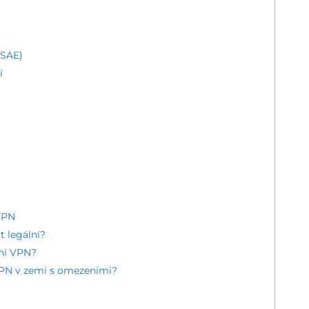
(SAE)
í
VPN
t legální?
ní VPN?
 VPN v zemi s omezeními?