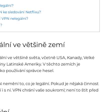
legální?
N ke sledování Netflixu?
í VPN nelegální?
N?
ální ve většině zemí
lní ve většině světa, včetně USA, Kanady, Velké
šiny Latinské Ameriky. V těchto zemích je
ko používání správce hesel.
nemění to, co je legální. Pokud je nějaká činnost
 i s ní. VPN chrání vaše soukromí; není to štít před