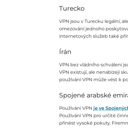
Turecko
VPN jsou v Turecku legální, al
omezování jednoho poskytova
internetových služeb také př
Írán
VPN bez vládního schválení jso
VPN existují, ale nenabízejí
používání VPN může vést k p
Spojené arabské emir
Používání VPN
je ve Spojený
Používání VPN pro určité činno
přinést vysoké pokuty. Firemn