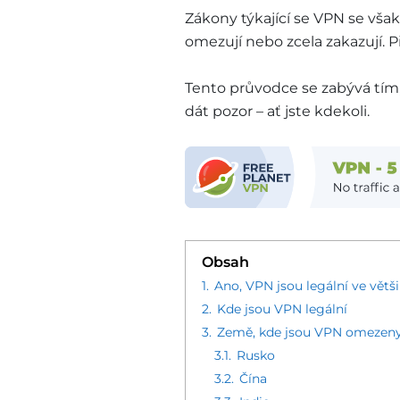
Zákony týkající se VPN se však
omezují nebo zcela zakazují. Př
Tento průvodce se zabývá tím,
dát pozor – ať jste kdekoli.
Obsah
1.
Ano, VPN jsou legální ve větš
2.
Kde jsou VPN legální
3.
Země, kde jsou VPN omezen
3.1.
Rusko
3.2.
Čína