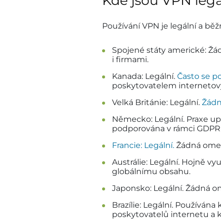
Kde jsou VPN legá
Používání VPN je legální a běž
Spojené státy americké: Žá
i firmami.
Kanada: Legální.
Často se p
poskytovatelem internetov
Velká Británie: Legální.
Žádn
Německo: Legální. Praxe up
podporována v rámci GDPR
Francie: Legální.
Žádná omeze
Austrálie: Legální. Hojně v
globálnímu obsahu.
Japonsko: Legální. Žádná o
Brazílie: Legální. Používána
poskytovatelů internetu a 