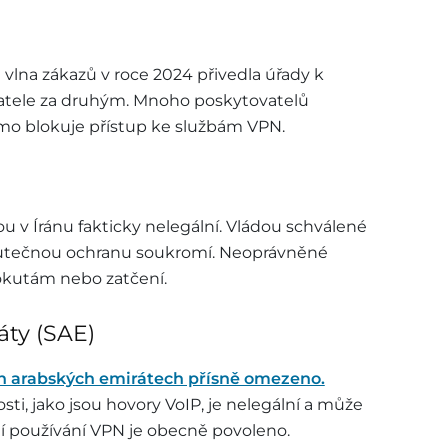
e vlna zákazů v roce 2024 přivedla úřady k
tele za druhým. Mnoho poskytovatelů
ímo blokuje přístup ke službám VPN.
u v Íránu fakticky nelegální. Vládou schválené
 skutečnou ochranu soukromí. Neoprávněné
okutám nebo zatčení.
áty (SAE)
ch arabských emirátech přísně omezeno.
sti, jako jsou hovory VoIP, je nelegální a může
í používání VPN je obecně povoleno.