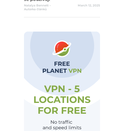
Natalya Bennett –
March 12, 2025
Autorka článků