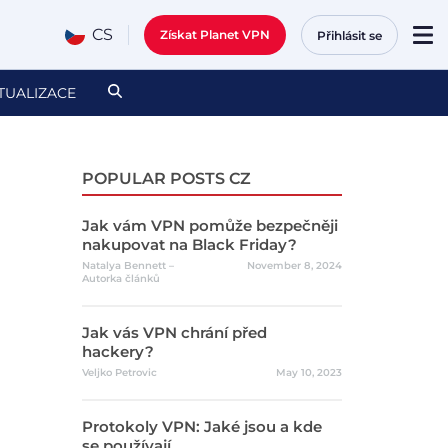
CS
Získat Planet VPN
Přihlásit se
TUALIZACE
POPULAR POSTS CZ
Jak vám VPN pomůže bezpečněji
nakupovat na Black Friday?
Natalya Bennett –
November 8, 2024
Autorka článků
Jak vás VPN chrání před
hackery?
Veljko Petrovic
May 10, 2023
Protokoly VPN: Jaké jsou a kde
se používají