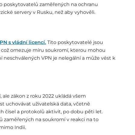
ho poskytovatelů zaměřených na ochranu
yzické servery v Rusku, než aby vyhověli.
N s vládní licencí.
Tito poskytovatelé jsou
y, což omezuje míru soukromí, kterou mohou
í neschválených VPN je nelegální a může vést k
ní, ale zákon z roku 2022 ukládá všem
 uchovávat uživatelská data, včetně
 čísel a protokolů aktivit, po dobu pěti let.
lů zaměřených na soukromí v reakci na to
mimo Indii.