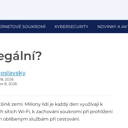
TERNETOVÉ SOUKROMÍ
KYBERSECURITY
NOVINKY A AK
egální?
oslavsky
18, 2026
e 8, 2026
šině zemí. Miliony lidí je každý den využívají k
 sítích Wi-Fi, k zachování soukromí při prohlížení
m oblíbeným službám při cestování.