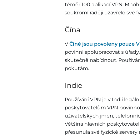
téměř 100 aplikací VPN. Mno
soukromí raději uzavřelo své f
Čína
V
Číně jsou povoleny pouze VP
povinni spolupracovat s úřad
skutečně nabídnout. Používán
pokutám.
Indie
Používání VPN je v Indii legál
poskytovatelům VPN povinnost
uživatelských jmen, telefonních
Většina hlavních poskytovate
přesunula své fyzické servery 