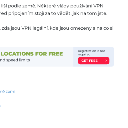
 liší podle země. Některé vlády používání VPN
ed připojením stojí za to vědět, jak na tom jste.
 zda jsou VPN legální, kde jsou omezeny a na co si
ině zemí
y