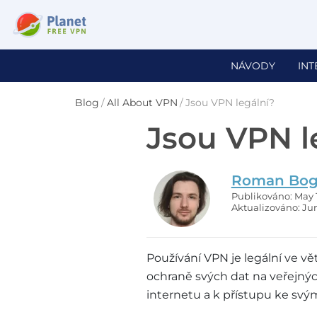
NÁVODY
IN
Blog
/
All About VPN
/
Jsou VPN legální?
Jsou VPN l
Roman Bog
Publikováno: May 
Aktualizováno: Jun
Používání VPN je legální ve vět
ochraně svých dat na veřejných
internetu a k přístupu ke svý