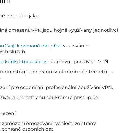
lní
né v zemích jako:
dná omezení. VPN jsou hojně využívány jednotlivci
oužívají k ochraně dat před
sledováním
ých služeb.
é konkrétní zákony
neomezují používání VPN.
řednostňující ochranu soukromí na internetu je
.
ní pro osobní ani profesionální používání VPN.
yužívána pro ochranu soukromí a přístup ke
mezení.
 k zamezení omezování rychlosti ze strany
k ochraně osobních dat.