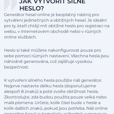
JAK VYTVOŘIT SILNÉ
HESLO?
Generátor hesel online je bezplatný nástroj pro
vytváření jedinečných a obtížných hesel. Je ideální
pro ty, kteří chtějí mít obtížné heslo pro registraci na
webu, v internetovém obchodě nebo v různých
online službách.
Heslo si také můžete nakonfigurovat pouze pro
sebe pomocí různých nastavení. Všechna hesla jsou
náhodně generována, což zajišťuje vysokou
bezpečnost.
K vytvoření silného hesla použijte náš generátor.
Nejprve nastavte délku hesla (doporučujeme
alespoň 8 znaků) a poté zvolte obtížnost hesla.
Zkontrolujte, zda budou použita pouze velká nebo
malá písmena. Určete, kolik čísel bude v hesle a
kolik dalších znaků, pokud jsou potřeba. Náš online
generátor hesel automaticky náhodně vygeneruje