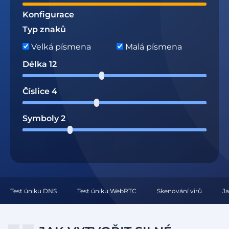
Konfigurace
Typ znaků
Velká písmena
Malá písmena
Délka
12
Číslice
4
Symboly
2
Test úniku DNS
Test úniku WebRTC
Skenování virů
Ja