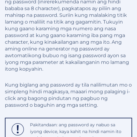
ng password (inirerekumenda namin ang hindi
bababa sa 8 character), pagkatapos ay piliin ang
mahirap na password. Suriin kung malalaking titik
lamang o maliliit na titik ang gagamitin. Tukuyin
kung gaano karaming mga numero ang nasa
password at kung gaano karaming iba pang mga
character, kung kinakailangan ang mga ito. Ang
aming online na generator ng password ay
awtomatikong bubuo ng isang password ayon sa
iyong mga parameter at kakailanganin mo lamang
itong kopyahin.
Kung biglang ang password ay tila nalilimutan mo o
simpleng hindi magkasya, maaari mong palaging i-
click ang bagong pindutan ng pagbuo ng
password o baguhin ang mga setting.
Pakitandaan: ang password ay nabuo sa
iyong device, kaya kahit na hindi namin ito