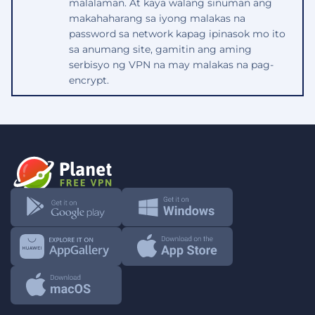
malalaman. At kaya walang sinuman ang
makahaharang sa iyong malakas na
password sa network kapag ipinasok mo ito
sa anumang site, gamitin ang aming
serbisyo ng VPN na may malakas na pag-
encrypt.