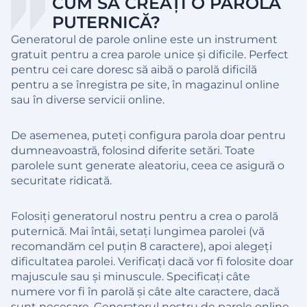
CUM SĂ CREAȚI O PAROLĂ
PUTERNICĂ?
Generatorul de parole online este un instrument
gratuit pentru a crea parole unice și dificile. Perfect
pentru cei care doresc să aibă o parolă dificilă
pentru a se înregistra pe site, în magazinul online
sau în diverse servicii online.
De asemenea, puteți configura parola doar pentru
dumneavoastră, folosind diferite setări. Toate
parolele sunt generate aleatoriu, ceea ce asigură o
securitate ridicată.
Folosiți generatorul nostru pentru a crea o parolă
puternică. Mai întâi, setați lungimea parolei (vă
recomandăm cel puțin 8 caractere), apoi alegeți
dificultatea parolei. Verificați dacă vor fi folosite doar
majuscule sau și minuscule. Specificați câte
numere vor fi în parolă și câte alte caractere, dacă
sunt necesare. Generatorul nostru de parole online