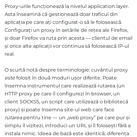
Proxy-urile funcționează la nivelul application layer.
Asta înseamnă că gestionează doar traficul din
aplicația pe care ați configurat-o să le folosească.
Configurați un proxy în setările de rețea ale Firefox,
și doar Firefox va ruta prin acesta — clientul de email
și orice alte aplicații vor continua să folosească IP-ul
real.
O scurtă notă despre terminologie: cuvântul proxy
este
folosit în două moduri ușor diferite. Poate
însemna instrumentul care realizează rutarea (un
HTTP proxy pe care îl configurezi în browser, un
client SOCKS5, un script care utilizează o bibliotecă
proxy) și poate însemna site-ul web care face
rutarea
pentru tine — un „web proxy” pe care pur și
simplu îl vizitezi, introduci un URL și îl folosești fără a
instala nimic. Ideea de bază este identică; diferența