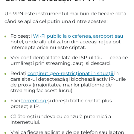
Un VPN este instrumentul mai bun de fiecare dată
când se aplică cel puțin una dintre acestea:
Folosești
Wi-Fi public la o cafenea, aeroport sau
hotel, unde alți utilizatori din aceeași rețea pot
intercepta orice nu este criptat.
Vrei confidențialitate față de ISP-ul tău — ceea ce
urmărești prin streaming, cauți și descarci.
Redați
conținut geo-restricționat în situații
în
care site-ul detectează și blochează activ IP-urile
de proxy (majoritatea marilor platforme de
streaming fac acest lucru).
Faci
torrenting
și dorești traffic criptat plus
protecție IP.
Călătorești undeva cu cenzură puternică a
internetului.
Vrei ca fiecare aplicație de pe telefon sau laptop