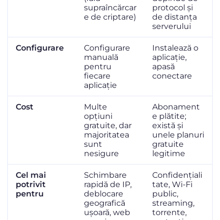
supraîncărcar
protocol și
e de criptare)
de distanța
serverului
Configurare
Configurare
Instalează o
manuală
aplicație,
pentru
apasă
fiecare
conectare
aplicație
Cost
Multe
Abonament
opțiuni
e plătite;
gratuite, dar
există și
majoritatea
unele planuri
sunt
gratuite
nesigure
legitime
Cel mai
Schimbare
Confidențiali
potrivit
rapidă de IP,
tate, Wi-Fi
pentru
deblocare
public,
geografică
streaming,
ușoară, web
torrente,