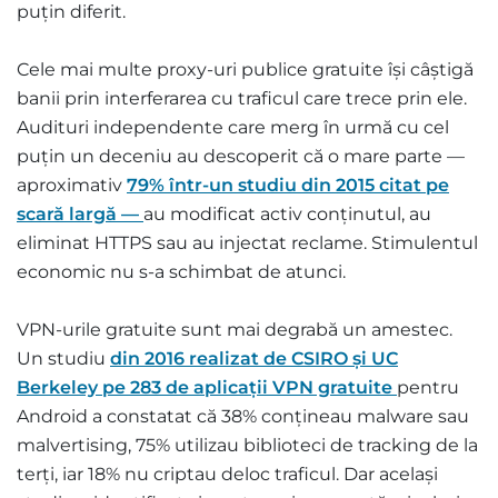
puțin diferit.
Cele mai multe proxy-uri publice gratuite își câștigă
banii prin interferarea cu traficul care trece prin ele.
Audituri independente care merg în urmă cu cel
puțin un deceniu au descoperit că o mare parte —
aproximativ
79% într-un studiu din 2015 citat pe
scară largă —
au modificat activ conținutul, au
eliminat HTTPS sau au injectat reclame. Stimulentul
economic nu s-a schimbat de atunci.
VPN-urile gratuite sunt mai degrabă un amestec.
Un studiu
din 2016 realizat de CSIRO și UC
Berkeley pe 283 de aplicații VPN gratuite
pentru
Android a constatat că 38% conțineau malware sau
malvertising, 75% utilizau biblioteci de tracking de la
terți, iar 18% nu criptau deloc traficul. Dar același