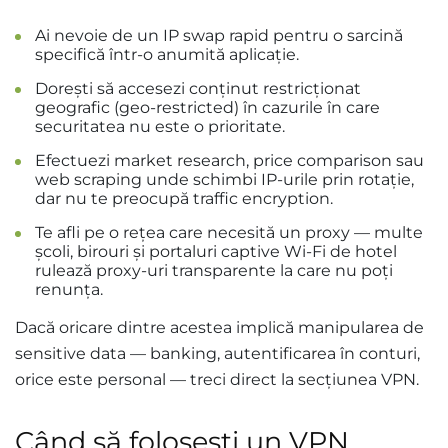
Ai nevoie de un IP swap rapid pentru o sarcină
specifică într-o anumită aplicație.
Dorești să accesezi conținut restricționat
geografic (geo-restricted) în cazurile în care
securitatea nu este o prioritate.
Efectuezi market research, price comparison sau
web scraping unde schimbi IP-urile prin rotație,
dar nu te preocupă traffic encryption.
Te afli pe o rețea care necesită un proxy — multe
școli, birouri și portaluri captive Wi-Fi de hotel
rulează proxy-uri transparente la care nu poți
renunța.
Dacă oricare dintre acestea implică manipularea de
sensitive data — banking, autentificarea în conturi,
orice este personal — treci direct la secțiunea VPN.
Când să folosești un VPN