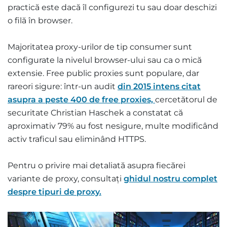
practică este dacă îl configurezi tu sau doar deschizi
o filă în browser.
Majoritatea proxy-urilor de tip consumer sunt
configurate la nivelul browser-ului sau ca o mică
extensie. Free public proxies sunt populare, dar
rareori sigure: într-un audit
din 2015 intens citat
asupra a peste 400 de free proxies,
cercetătorul de
securitate Christian Haschek a constatat că
aproximativ 79% au fost nesigure, multe modificând
activ traficul sau eliminând HTTPS.
Pentru o privire mai detaliată asupra fiecărei
variante de proxy, consultați
ghidul nostru complet
despre tipuri de proxy.