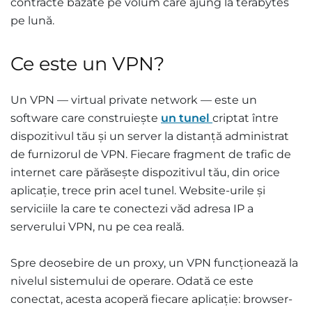
contracte bazate pe volum care ajung la terabytes
pe lună.
Ce este un VPN?
Un VPN — virtual private network — este un
software care construiește
un tunel
criptat între
dispozitivul tău și un server la distanță administrat
de furnizorul de VPN. Fiecare fragment de trafic de
internet care părăsește dispozitivul tău, din orice
aplicație, trece prin acel tunel. Website-urile și
serviciile la care te conectezi văd adresa IP a
serverului VPN, nu pe cea reală.
Spre deosebire de un proxy, un VPN funcționează la
nivelul sistemului de operare. Odată ce este
conectat, acesta acoperă fiecare aplicație: browser-