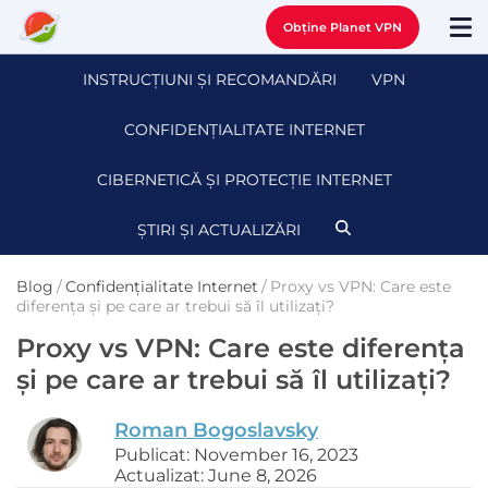
Obține Planet VPN
INSTRUCȚIUNI ȘI RECOMANDĂRI
VPN
CONFIDENȚIALITATE INTERNET
CIBERNETICĂ ȘI PROTECȚIE INTERNET
ȘTIRI ȘI ACTUALIZĂRI
Blog
/
Confidențialitate Internet
/
Proxy vs VPN: Care este
diferența și pe care ar trebui să îl utilizați?
Proxy vs VPN: Care este diferența
și pe care ar trebui să îl utilizați?
Roman Bogoslavsky
Publicat: November 16, 2023
Actualizat: June 8, 2026