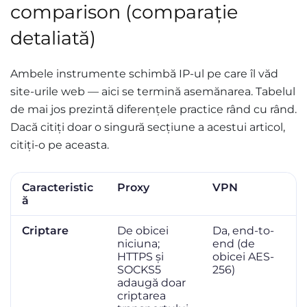
comparison (comparație
detaliată)
Ambele instrumente schimbă IP-ul pe care îl văd
site-urile web — aici se termină asemănarea. Tabelul
de mai jos prezintă diferențele practice rând cu rând.
Dacă citiți doar o singură secțiune a acestui articol,
citiți-o pe aceasta.
Caracteristic
Proxy
VPN
ă
Criptare
De obicei
Da, end-to-
niciuna;
end (de
HTTPS și
obicei AES-
SOCKS5
256)
adaugă doar
criptarea