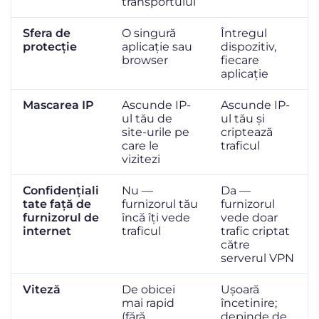
transportului
Sfera de
O singură
Întregul
protecție
aplicație sau
dispozitiv,
browser
fiecare
aplicație
Mascarea IP
Ascunde IP-
Ascunde IP-
ul tău de
ul tău și
site-urile pe
criptează
care le
traficul
vizitezi
Confidențiali
Nu —
Da —
tate față de
furnizorul tău
furnizorul
furnizorul de
încă îți vede
vede doar
internet
traficul
trafic criptat
către
serverul VPN
Viteză
De obicei
Ușoară
mai rapid
încetinire;
(fără
depinde de