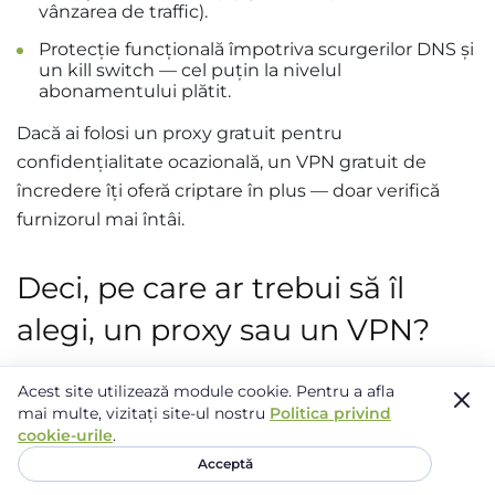
vânzarea de traffic).
Protecție funcțională împotriva scurgerilor DNS și
un kill switch — cel puțin la nivelul
abonamentului plătit.
Dacă ai folosi un proxy gratuit pentru
confidențialitate ocazională, un VPN gratuit de
încredere îți oferă criptare în plus — doar verifică
furnizorul mai întâi.
Deci, pe care ar trebui să îl
alegi, un proxy sau un VPN?
Există multe tipuri diferite de proxies, fiecare
Acest site utilizează module cookie.
Pentru a afla
mai multe, vizitați site-ul nostru
Politica privind
construit pentru o nevoie specifică. Proxies sunt de
cookie-urile
.
obicei mai rapide deoarece sar peste criptare — iar
Acceptă
pentru sarcinile care nu implică mize de