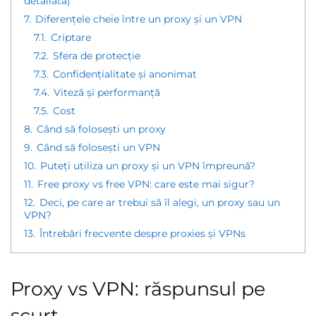
detaliată)
7.
Diferențele cheie între un proxy și un VPN
7.1.
Criptare
7.2.
Sfera de protecție
7.3.
Confidențialitate și anonimat
7.4.
Viteză și performanță
7.5.
Cost
8.
Când să folosești un proxy
9.
Când să folosești un VPN
10.
Puteți utiliza un proxy și un VPN împreună?
11.
Free proxy vs free VPN: care este mai sigur?
12.
Deci, pe care ar trebui să îl alegi, un proxy sau un
VPN?
13.
Întrebări frecvente despre proxies și VPNs
Proxy vs VPN: răspunsul pe
scurt