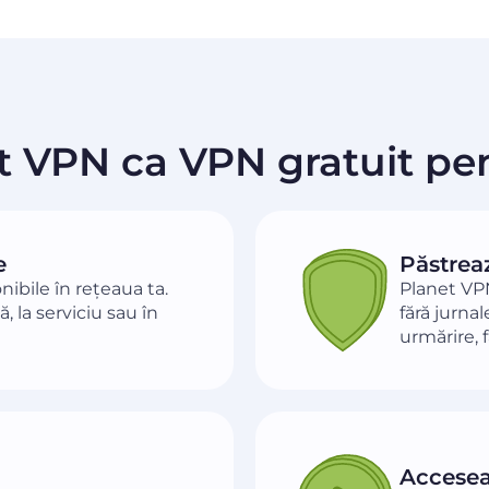
t VPN ca VPN gratuit pen
e
Păstreaz
ibile în rețeaua ta.
Planet VPN
, la serviciu sau în
fără jurnal
urmărire, 
Acceseaz