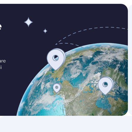
e
are
i