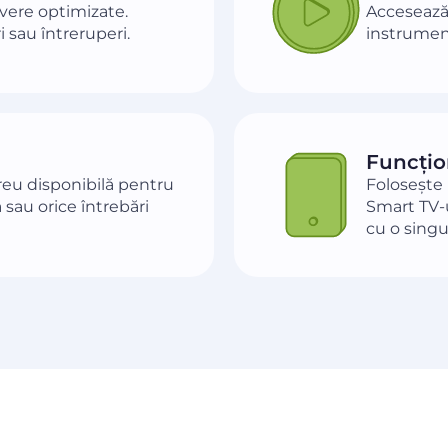
rvere optimizate.
Accesează 
ri sau întreruperi.
instrumente
Funcțio
reu disponibilă pentru
Folosește
 sau orice întrebări
Smart TV-u
cu o singu