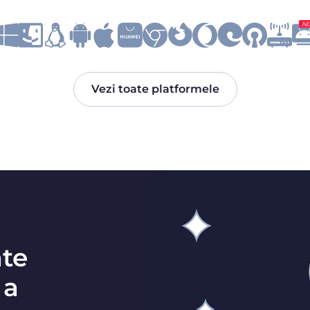
N
Vezi toate platformele
ate
 a