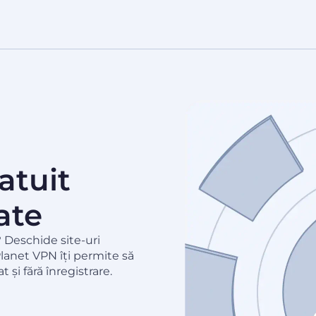
atuit
ate
e? Deschide site-uri
Planet VPN îți permite să
at și fără înregistrare.