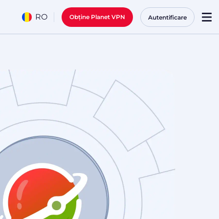
RO
Obține Planet VPN
Autentificare