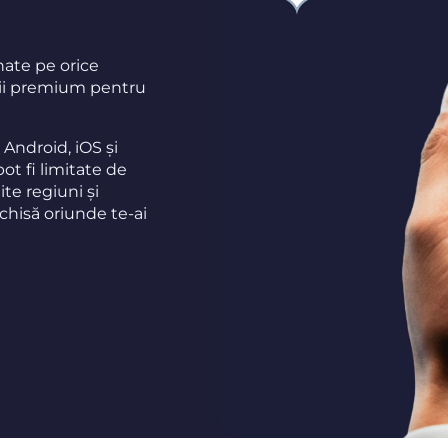
nate pe orice
cații premium pentru
ndroid, iOS și
pot fi limitate de
ite regiuni și
chisă oriunde te-ai