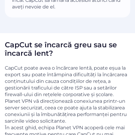
încât CapCut să rămână accesibil atunci când
aveți nevoie de el.
CapCut se încarcă greu sau se
încarcă lent?
CapCut poate avea o încărcare lentă, poate eșua la
export sau poate întâmpina dificultăți la încărcarea
conținutului din cauza condițiilor de rețea, a
gestionării traficului de către ISP sau a setărilor
firewall-ului din rețelele corporative și școlare.
Planet VPN vă direcționează conexiunea printr-un
server securizat, ceea ce poate ajuta la stabilizarea
conexiunii și la îmbunătățirea performanței pentru
sarcinile video solicitante.
În acest ghid, echipa Planet VPN acoperă cele mai
frecvente motive pentru care CapCut nu mai