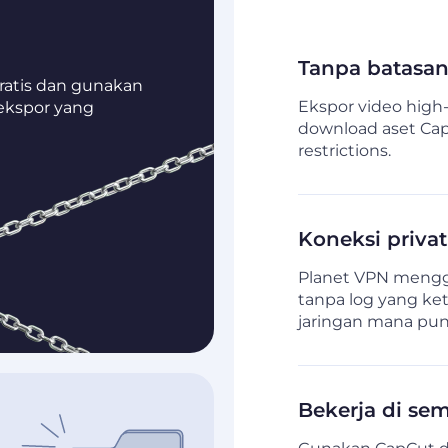
Tanpa batasa
gratis dan gunakan
Ekspor video high-
ekspor yang
download aset Cap
restrictions.
Koneksi privat
Planet VPN mengg
tanpa log yang ket
jaringan mana pun
Bekerja di se