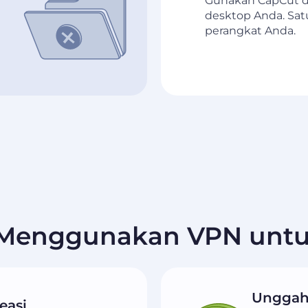
Gunakan CapCut de
desktop Anda. Sat
perangkat Anda.
 Menggunakan VPN untu
Unggaha
easi