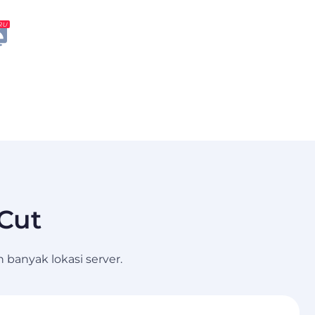
RU
pCut
 banyak lokasi server.