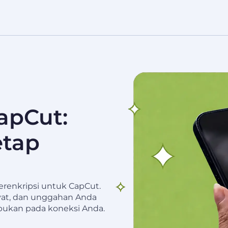
apCut:
etap
renkripsi untuk CapCut.
rivat, dan unggahan Anda
 bukan pada koneksi Anda.