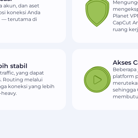
Mengungga
a akun, dan aset
mengekspo
psi koneksi Anda
Planet VP
i — terutama di
CapCut And
ruang ker
Akses C
ih stabil
Beberapa 
raffic, yang dapat
platform 
 Routing melalui
merutekan
a koneksi yang lebih
sehingga 
-heavy.
membutu