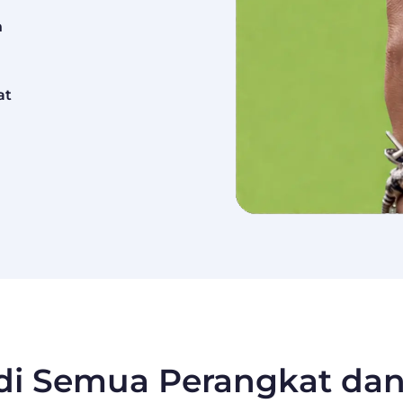
h
at
 di Semua Perangkat dan