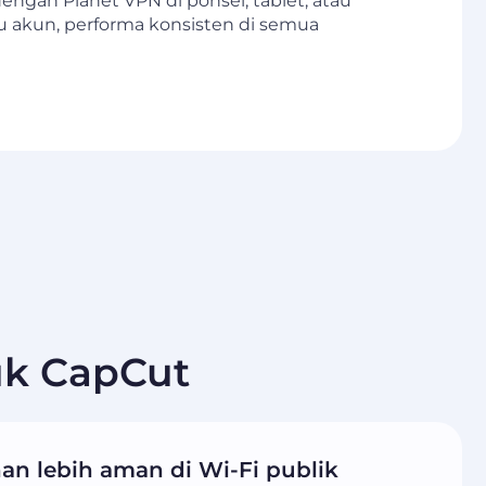
ngan Planet VPN di ponsel, tablet, atau
u akun, performa konsisten di semua
k CapCut
n lebih aman di Wi-Fi publik