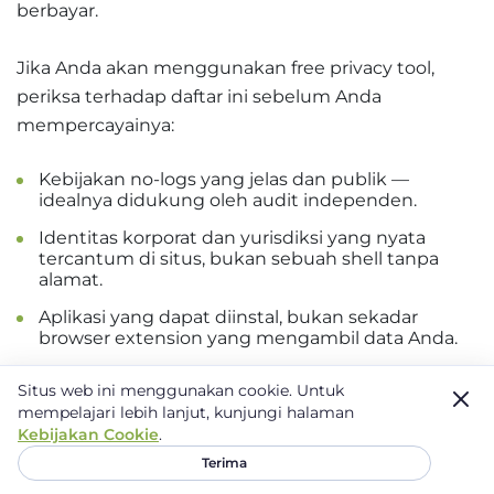
berbayar.
Jika Anda akan menggunakan free privacy tool,
periksa terhadap daftar ini sebelum Anda
mempercayainya:
Kebijakan no-logs yang jelas dan publik —
idealnya didukung oleh audit independen.
Identitas korporat dan yurisdiksi yang nyata
tercantum di situs, bukan sebuah shell tanpa
alamat.
Aplikasi yang dapat diinstal, bukan sekadar
browser extension yang mengambil data Anda.
Penjelasan yang masuk akal tentang bagaimana
Situs web ini menggunakan cookie.
Untuk
free tier didanai (paid upgrades, bukan menjual
mempelajari lebih lanjut, kunjungi halaman
traffic).
Kebijakan Cookie
.
DNS leak protection dan kill switch yang
Terima
berfungsi — setidaknya pada tier berbayar.