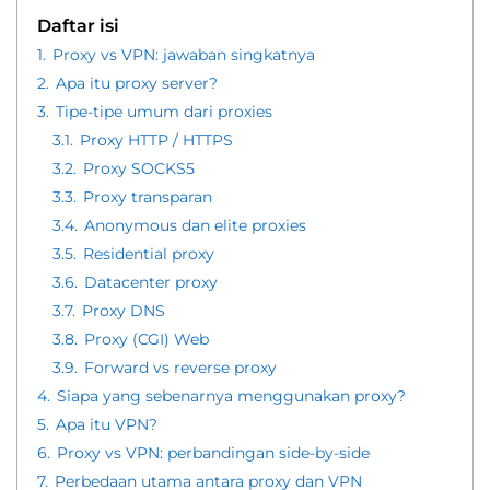
Daftar isi
1.
Proxy vs VPN: jawaban singkatnya
2.
Apa itu proxy server?
3.
Tipe-tipe umum dari proxies
3.1.
Proxy HTTP / HTTPS
3.2.
Proxy SOCKS5
3.3.
Proxy transparan
3.4.
Anonymous dan elite proxies
3.5.
Residential proxy
3.6.
Datacenter proxy
3.7.
Proxy DNS
3.8.
Proxy (CGI) Web
3.9.
Forward vs reverse proxy
4.
Siapa yang sebenarnya menggunakan proxy?
5.
Apa itu VPN?
6.
Proxy vs VPN: perbandingan side-by-side
7.
Perbedaan utama antara proxy dan VPN