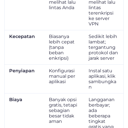
melihat lalu
melihat lalu
lintas Anda
lintas
terenkripsi
ke server
VPN
Kecepatan
Biasanya
Sedikit lebih
lebih cepat
lambat;
(tanpa
tergantung
beban
protokol dan
enkripsi)
jarak server
Penyiapan
Konfigurasi
Instal satu
manual per
aplikasi, klik
aplikasi
sambungka
n
Biaya
Banyak opsi
Langganan
gratis, tetapi
berbayar;
sebagian
ada
besar tidak
beberapa
aman
tingkat
gratis yang