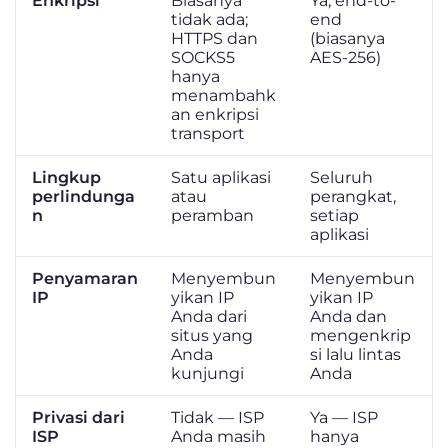
Enkripsi
Biasanya
Ya, end-to-
tidak ada;
end
HTTPS dan
(biasanya
SOCKS5
AES-256)
hanya
menambahk
an enkripsi
transport
Lingkup
Satu aplikasi
Seluruh
perlindunga
atau
perangkat,
n
peramban
setiap
aplikasi
Penyamaran
Menyembun
Menyembun
IP
yikan IP
yikan IP
Anda dari
Anda dan
situs yang
mengenkrip
Anda
si lalu lintas
kunjungi
Anda
Privasi dari
Tidak — ISP
Ya — ISP
ISP
Anda masih
hanya