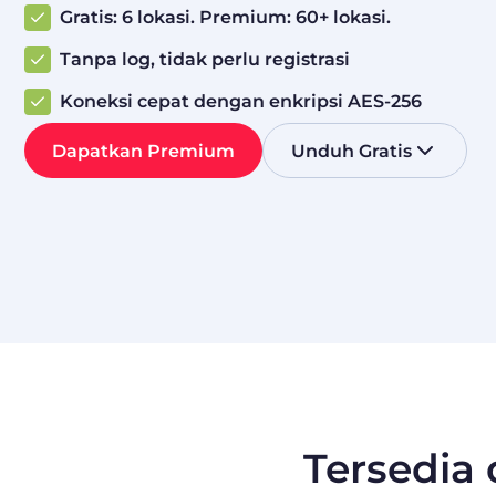
Gratis: 6 lokasi. Premium: 60+ lokasi.
Tanpa log, tidak perlu registrasi
Koneksi cepat dengan enkripsi AES-256
Dapatkan Premium
Unduh Gratis
Tersedia