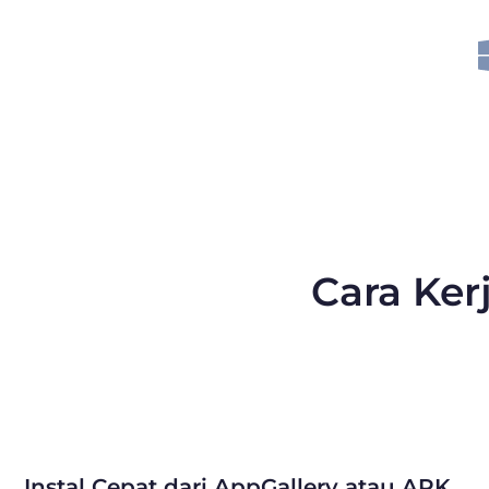
Cara Ker
Instal Cepat dari AppGallery atau APK