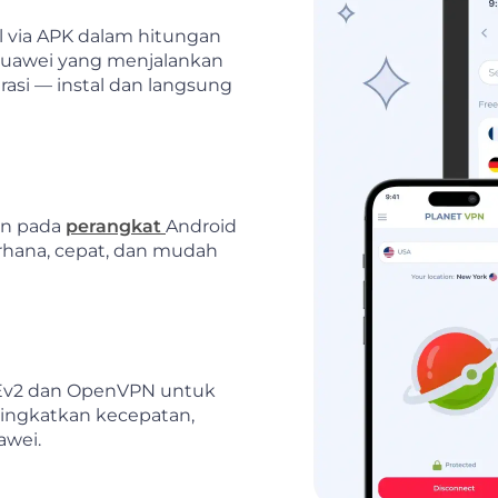
l via APK dalam hitungan
r Huawei yang menjalankan
asi — instal dan langsung
an pada
perangkat
Android
rhana, cepat, dan mudah
KEv2 dan OpenVPN untuk
ningkatkan kecepatan,
awei.