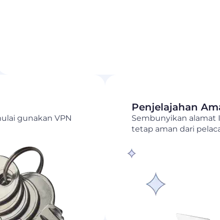
Penjelajahan Am
mulai gunakan VPN
Sembunyikan alamat I
tetap aman dari pelaca