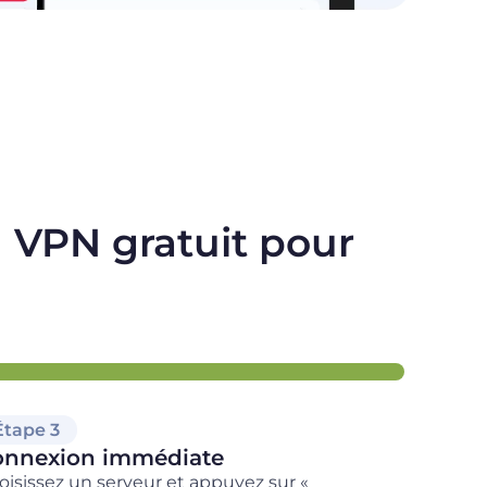
un VPN gratuit pour
Étape 3
onnexion immédiate
oisissez un serveur et appuyez sur «