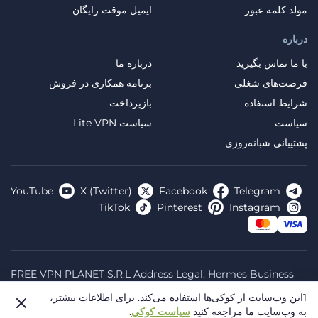
مولد کلمه عبور
ایمیل موقت رایگان
درباره
با ما تماس بگیرید
درباره ما
فرصت‌های شغلی
برنامه همکاری در فروش
شرایط استفاده
بازپرداخت
سیاست
سیاست Lite VPN
پشتیبانی شبانه‌روزی
YouTube
X (Twitter)
Facebook
Telegram
TikTok
Pinterest
Instagram
FREE VPN PLANET S.R.L Address Legal: Hermes Business
Campus, Sectorul 2, Bulevardul Dimitrie Pompeiu 5-7,
1این وب‌سایت از کوکی‌ها استفاده می‌کند.
برای اطلاعات بیشتر،
Bucharest, Romania, 020335. Reg.N, 44667783
به وب‌سایت ما مراجعه کنید
سیاست کوکی
.
© 2026 Planet VPN. All rights reserved.