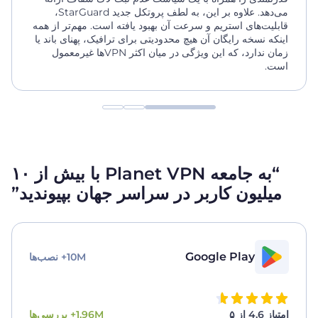
می‌دهد. علاوه بر این، به لطف پروتکل جدید StarGuard،
قابلیت‌های استریم و سرعت آن بهبود یافته است. مهم‌تر از همه
اینکه نسخه رایگان آن هیچ محدودیتی برای ترافیک، پهنای باند یا
زمان ندارد، که این ویژگی در میان اکثر VPNها غیرمعمول
است.
“به جامعه Planet VPN با بیش از ۱۰
میلیون کاربر در سراسر جهان بپیوندید”
Google Play
10M+ نصب‌ها
امتیاز 4.6 از ۵
1,96M+ بررسی‌ها