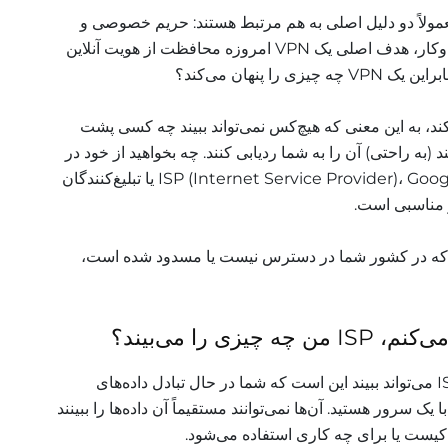
فاده کنیم؟ معمولاً دو دلیل اصلی به هم مرتبط هستند: حریم خصوصی و
دسترسی به محتوا. جدا از دنیای کسب‌و‌کار، هدف اصلی یک VPN امروزه محافظت از هویت آنلاین
ا پنهان می‌کند؟
 ماسک می‌کند، به این معنی که هیچ‌کس نمی‌تواند ببیند چه کسی پشت
 (به راحتی) آن را به شما ردیابی کنند. چه بخواهید از خود در
برابر چشمان کنجکاو ISP (Internet Service Provider)، Google، Facebook یا تبلیغ‌کنندگان
 که در کشور شما در دسترس نیست یا مسدود شده است،
چیز زیادی نیست، تنها چیزی که یک ISP می‌تواند ببیند این است که شما در حال تبادل داده‌های
زگذاری شده (encrypted data) با یک سرور هستید. آن‌ها نمی‌توانند مستقیماً آن داده‌ها را ببینند
 کیست یا برای چه کاری استفاده می‌شود.