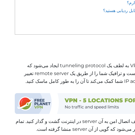
یک VPN (Virtual Private Network) به لطف یک tunneling protocol ایجاد می‌شود که
معمولاً لایه‌بندی و encrypted شده است و ترافیک شما را از طریق یک remote server تغییر
همچنین به شما اجازه می‌دهد تا به لطف اتصال امن به آن server در اینترنت گشت و گذار کنید. تمام
ویی از آن server منشا گرفته است.