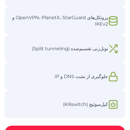
پروتکل‌های OpenVPN، PlanetX، StarGuard و
IKEv2
تونل‌زنی تقسیم‌شده (Split tunneling)
جلوگیری از نشت DNS و IP
کیل‌سوئیچ (Killswitch)