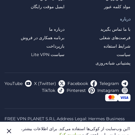
مولد کلمه عبور
ایمیل موقت رایگان
درباره
با ما تماس بگیرید
درباره ما
فرصت‌های شغلی
برنامه همکاری در فروش
شرایط استفاده
بازپرداخت
سیاست
سیاست Lite VPN
پشتیبانی شبانه‌روزی
YouTube
X (Twitter)
Facebook
Telegram
TikTok
Pinterest
Instagram
FREE VPN PLANET S.R.L Address Legal: Hermes Business
Campus, Sectorul 2, Bulevardul Dimitrie Pompeiu 5-7,
1این وب‌سایت از کوکی‌ها استفاده می‌کند.
برای اطلاعات بیشتر،
Bucharest, Romania, 020335. Reg.N, 44667783
به وب‌سایت ما مراجعه کنید
سیاست کوکی
.