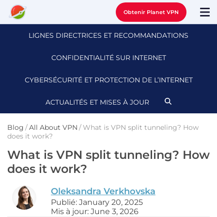
Obtenir Planet VPN
LIGNES DIRECTRICES ET RECOMMANDATIONS
CONFIDENTIALITÉ SUR INTERNET
CYBERSÉCURITÉ ET PROTECTION DE L’INTERNET
ACTUALITÉS ET MISES À JOUR
Blog
/
All About VPN
/
What is VPN split tunneling? How
does it work?
What is VPN split tunneling? How
does it work?
Oleksandra Verkhovska
Publié: January 20, 2025
Mis à jour: June 3, 2026