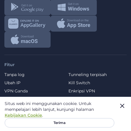
Fitur
Tanpa log
Tunneling terpisah
Ubah IP
Kill Switch
VPN Ganda
Enkripsi VPN
Protokol VPN
Situs web ini menggunakan cookie.
Untuk
mempelajari lebih lanjut, kunjungi halaman
Jaringan VPN Kami
Kebijakan Cookie
.
VPN untuk Streaming
Terima
VPN untuk Streaming
Olahraga