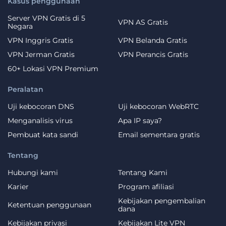
Kasus penggunaan
Server VPN Gratis di 5
VPN AS Gratis
Negara
VPN Inggris Gratis
VPN Belanda Gratis
VPN Jerman Gratis
VPN Perancis Gratis
60+ Lokasi VPN Premium
Peralatan
Uji kebocoran DNS
Uji kebocoran WebRTC
Menganalisis virus
Apa IP saya?
Pembuat kata sandi
Email sementara gratis
Tentang
Hubungi kami
Tentang Kami
Karier
Program afiliasi
Kebijakan pengembalian
Ketentuan penggunaan
dana
Kebijakan privasi
Kebijakan Lite VPN