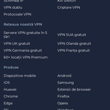
Schimbă IP
Kill Switch
VPN dublu
Criptare VPN
Protocoale VPN
Rețeaua noastră VPN
Servere VPN gratuite în 5
VPN SUA gratuit
țări
VPN UK gratuit
VPN Olanda gratuit
VPN Germania gratuit
VPN Franța gratuit
60+ locații VPN Premium
Produse
Dispozitive mobile
Android
iOS
Samsung
Huawei
Extensii de browser
Chrome
Firefox
Edge
Opera
PC
Windows