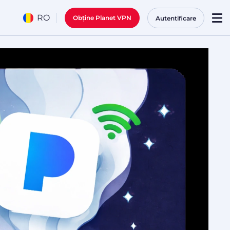
RO
Obține Planet VPN
Autentificare