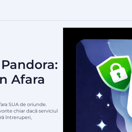
 Pandora:
n Afara
fara SUA de oriunde.
avorite chiar dacă serviciul
ră întreruperi,