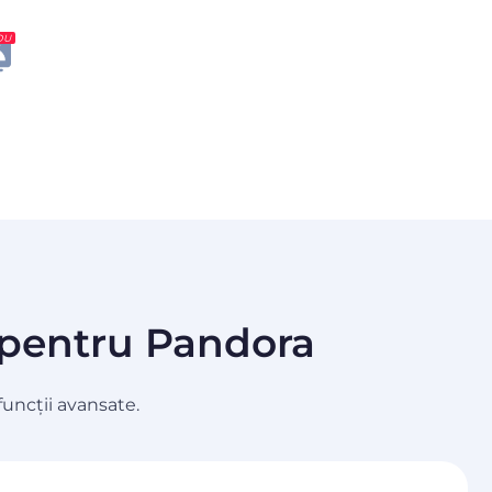
OU
N pentru Pandora
uncții avansate.