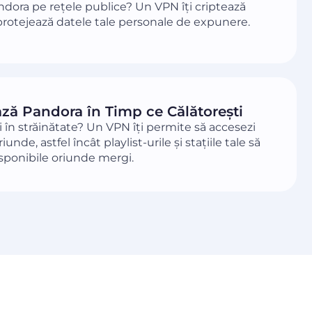
ndora pe rețele publice? Un VPN îți criptează
i protejează datele tale personale de expunere.
ză Pandora în Timp ce Călătorești
i în străinătate? Un VPN îți permite să accesezi
unde, astfel încât playlist-urile și stațiile tale să
sponibile oriunde mergi.