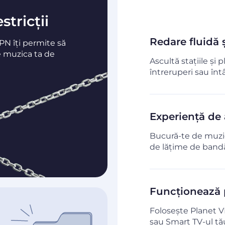
tricții
Redare fluidă ș
PN îți permite să
e muzica ta de
Ascultă stațiile și p
întreruperi sau întâ
Experiență de 
Bucură-te de muzică
de lățime de band
Funcționează p
Folosește Planet V
sau Smart TV-ul tă