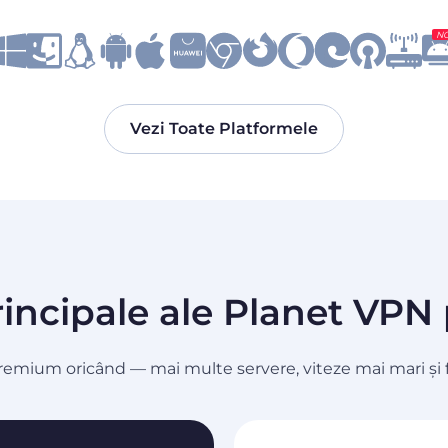
N
Vezi Toate Platformele
Principale ale Planet VP
remium oricând — mai multe servere, viteze mai mari și f