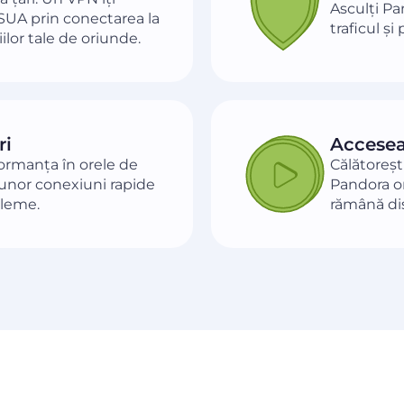
Asculți Pa
 SUA prin conectarea la
traficul ș
ilor tale de oriunde.
ri
Accesea
formanța în orele de
Călătoreșt
 unor conexiuni rapide
Pandora ori
bleme.
rămână di