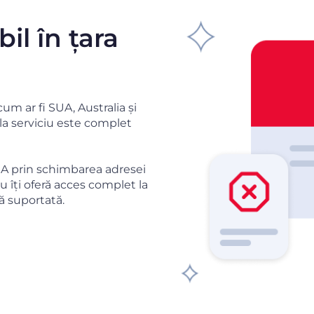
il în țara
cum ar fi SUA, Australia și
 la serviciu este complet
SUA prin schimbarea adresei
u îți oferă acces complet la
ară suportată.