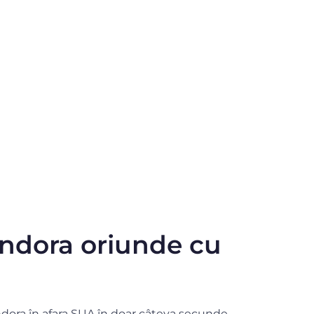
andora oriunde cu
ndora în afara SUA în doar câteva secunde.