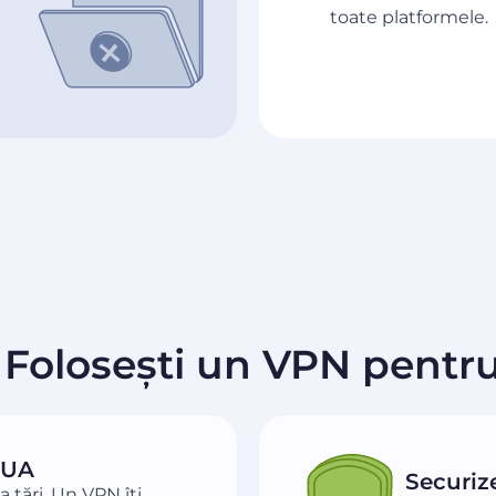
toate platformele.
 Folosești un VPN pentr
SUA
Securiz
 țări. Un VPN îți