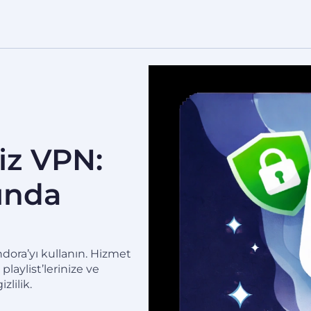
iz VPN:
ında
dora’yı kullanın. Hizmet
laylist’lerinize ve
zlilik.