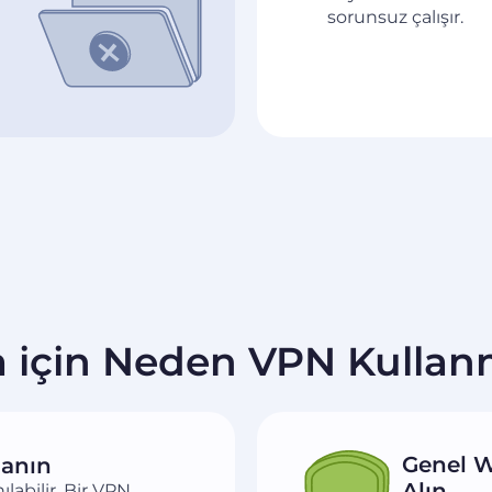
sorunsuz çalışır.
 için Neden VPN Kullanm
Genel W
lanın
Alın
labilir. Bir VPN,