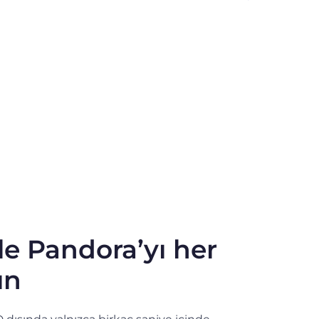
le Pandora’yı her
ın