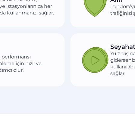
e istasyonlarınıza her
Pandora’yı
da kullanmanızı sağlar.
trafiğinizi
Seyahat
Yurt dışın
e performansı
giderseniz 
nleme için hızlı ve
kullanılab
dımcı olur.
sağlar.