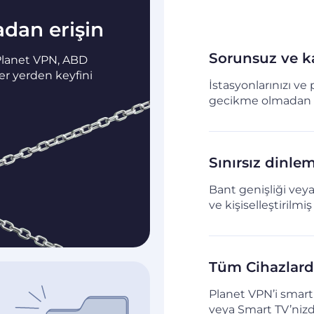
dan erişin
Sorunsuz ve k
 Planet VPN, ABD
er yerden keyfini
İstasyonlarınızı ve p
gecikme olmadan d
Sınırsız dinl
Bant genişliği vey
ve kişiselleştirilmi
Tüm Cihazlarda
Planet VPN’i smar
veya Smart TV’nizd