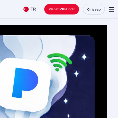
TR
Planet VPN indir
Giriş yap