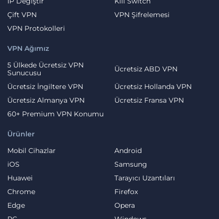
IP Değiştir
Kill Switch
Çift VPN
VPN Şifrelemesi
VPN Protokolleri
VPN Ağımız
5 Ülkede Ücretsiz VPN
Ücretsiz ABD VPN
Sunucusu
Ücretsiz İngiltere VPN
Ücretsiz Hollanda VPN
Ücretsiz Almanya VPN
Ücretsiz Fransa VPN
60+ Premium VPN Konumu
Ürünler
Mobil Cihazlar
Android
iOS
Samsung
Huawei
Tarayıcı Uzantıları
Chrome
Firefox
Edge
Opera
PC
Windows