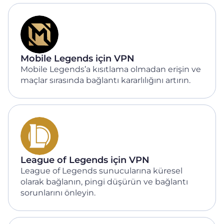
Mobile Legends için VPN
Mobile Legends’a kısıtlama olmadan erişin ve
maçlar sırasında bağlantı kararlılığını artırın.
League of Legends için VPN
League of Legends sunucularına küresel
olarak bağlanın, pingi düşürün ve bağlantı
sorunlarını önleyin.