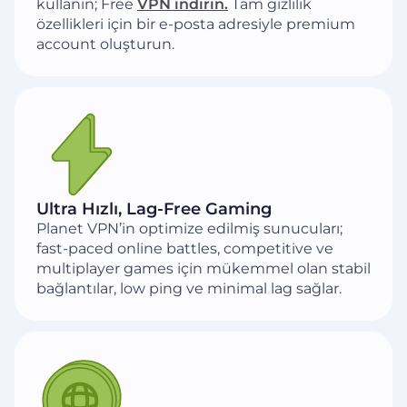
kullanın; Free
VPN indirin.
Tam gizlilik
özellikleri için bir e-posta adresiyle premium
account oluşturun.
Ultra Hızlı, Lag-Free Gaming
Planet VPN’in optimize edilmiş sunucuları;
fast-paced online battles, competitive ve
multiplayer games için mükemmel olan stabil
bağlantılar, low ping ve minimal lag sağlar.