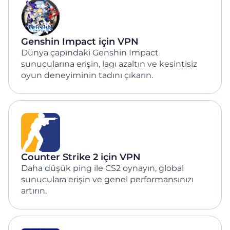
Genshin Impact için VPN
Dünya çapındaki Genshin Impact
sunucularına erişin, lagı azaltın ve kesintisiz
oyun deneyiminin tadını çıkarın.
Counter Strike 2 için VPN
Daha düşük ping ile CS2 oynayın, global
sunuculara erişin ve genel performansınızı
artırın.