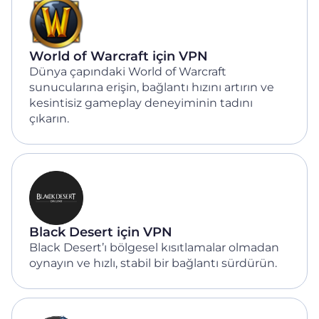
World of Warcraft için VPN
Dünya çapındaki World of Warcraft
sunucularına erişin, bağlantı hızını artırın ve
kesintisiz gameplay deneyiminin tadını
çıkarın.
Black Desert için VPN
Black Desert’ı bölgesel kısıtlamalar olmadan
oynayın ve hızlı, stabil bir bağlantı sürdürün.