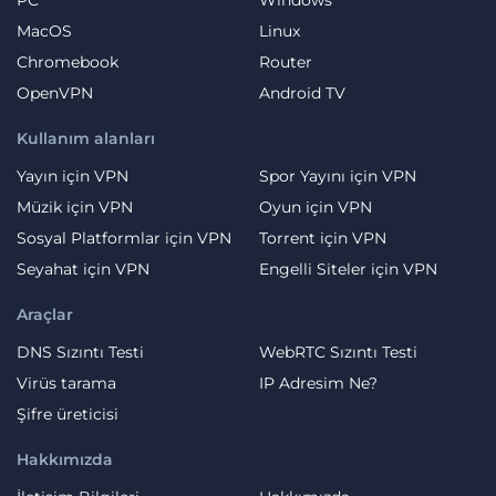
MacOS
Linux
Chromebook
Router
OpenVPN
Android TV
Kullanım alanları
Yayın için VPN
Spor Yayını için VPN
Müzik için VPN
Oyun için VPN
Sosyal Platformlar için VPN
Torrent için VPN
Seyahat için VPN
Engelli Siteler için VPN
Araçlar
DNS Sızıntı Testi
WebRTC Sızıntı Testi
Virüs tarama
IP Adresim Ne?
Şifre üreticisi
Hakkımızda