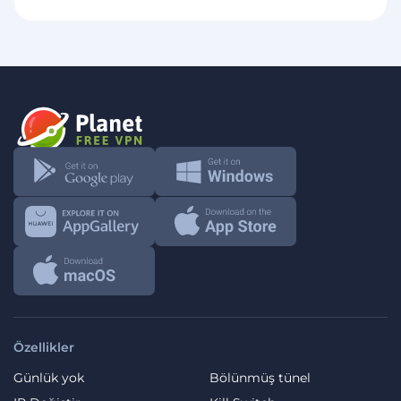
Özellikler
Günlük yok
Bölünmüş tünel