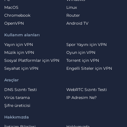
MacOS
Linux
Chromebook
Router
OpenVPN
Android TV
Kullanım alanları
Yayın için VPN
Spor Yayını için VPN
Müzik için VPN
Oyun için VPN
Sosyal Platformlar için VPN
Torrent için VPN
Seyahat için VPN
Engelli Siteler için VPN
Araçlar
DNS Sızıntı Testi
WebRTC Sızıntı Testi
Virüs tarama
IP Adresim Ne?
Şifre üreticisi
Hakkımızda
İletişim Bilgileri
Hakkımızda