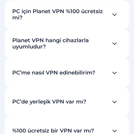
PC için Planet VPN %100 ücretsiz
mi?
Planet VPN hangi cihazlarla
uyumludur?
PC’me nasıl VPN edinebilirim?
PC’de yerleşik VPN var mı?
%100 ücretsiz bir VPN var mı?