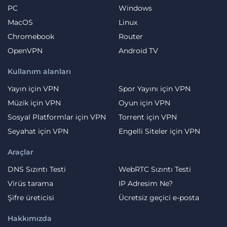
PC
Windows
MacOS
Linux
Chromebook
Router
OpenVPN
Android TV
Kullanım alanları
Yayın için VPN
Spor Yayını için VPN
Müzik için VPN
Oyun için VPN
Sosyal Platformlar için VPN
Torrent için VPN
Seyahat için VPN
Engelli Siteler için VPN
Araçlar
DNS Sızıntı Testi
WebRTC Sızıntı Testi
Virüs tarama
IP Adresim Ne?
Şifre üreticisi
Ücretsiz geçici e-posta
Hakkımızda