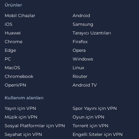
Ürünler
Mobil Cihazlar
Android
iOS
Samsung
Huawei
Tarayıcı Uzantıları
Chrome
Firefox
Edge
Opera
PC
Windows
MacOS
Linux
Chromebook
Router
OpenVPN
Android TV
Kullanım alanları
Yayın için VPN
Spor Yayını için VPN
Müzik için VPN
Oyun için VPN
Sosyal Platformlar için VPN
Torrent için VPN
Seyahat için VPN
Engelli Siteler için VPN