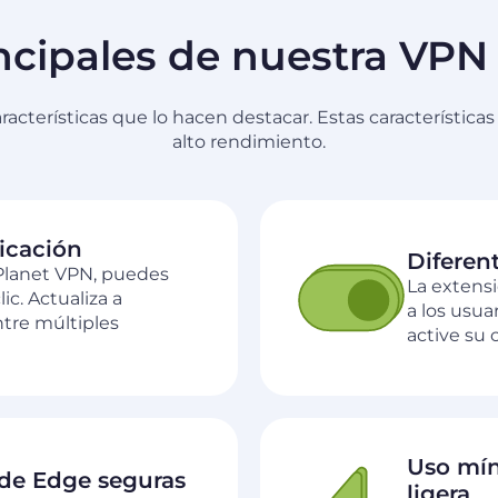
incipales de nuestra VPN
acterísticas que lo hacen destacar. Estas características
alto rendimiento.
icación
Diferent
Planet VPN, puedes
La extens
ic. Actualiza a
a los usua
tre múltiples
active su
Uso mín
 de Edge seguras
ligera