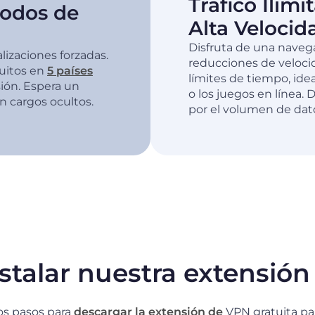
Tráfico Ilim
iodos de
Alta Velocid
Disfruta de una naveg
lizaciones forzadas.
reducciones de veloci
tuitos en
5 países
límites de tiempo, ide
ión. Espera un
o los juegos en línea.
n cargos ocultos.
por el volumen de dato
talar nuestra extensió
los pasos para
descargar la extensión de
VPN gratuita pa