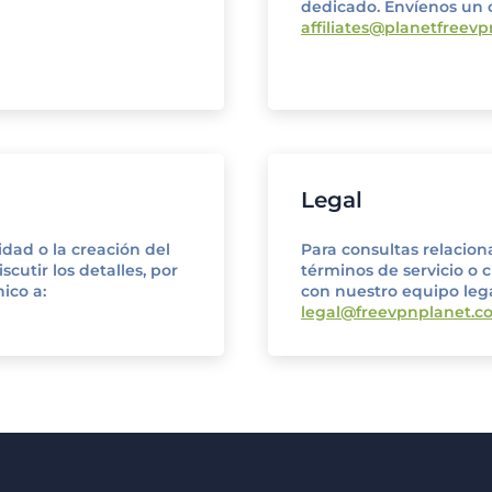
dedicado. Envíenos un c
affiliates@planetfreev
Legal
idad o la creación del
Para consultas relacion
scutir los detalles, por
términos de servicio o
ico a:
con nuestro equipo lega
legal@freevpnplanet.c