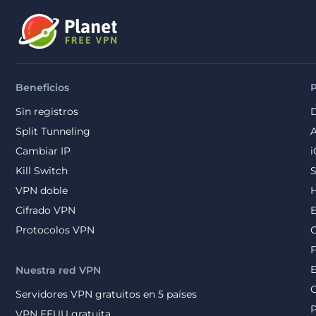
Beneficios
Sin registros
D
Split Tunneling
A
Cambiar IP
Kill Switch
VPN doble
Cifrado VPN
E
Protocolos VPN
F
Nuestra red VPN
Servidores VPN gratuitos en 5 países
VPN EEUU gratuita