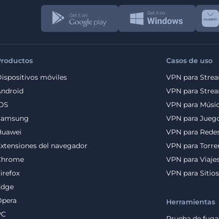
Productos
Casos de uso
ispositivos móviles
VPN para Stre
ndroid
VPN para Stre
iOS
VPN para Músi
Samsung
VPN para Jueg
Huawei
VPN para Redes
xtensiones del navegador
VPN para Torre
Chrome
VPN para Viaje
irefox
VPN para Sitio
Edge
Opera
Herramientas
PC
Prueba de fug