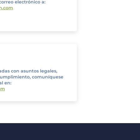
orreo electrónico a:
pn.com
adas con asuntos legales,
 cumplimiento, comuníquese
l en:
om