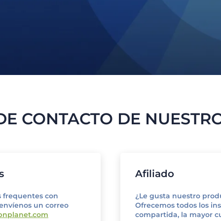
 DE CONTACTO DE NUESTR
s
Afiliado
s frequentes con
¿Le gusta nuestro produ
 envíenos un correo
Ofrecemos todos los in
pnplanet.com
compartida, la mayor c