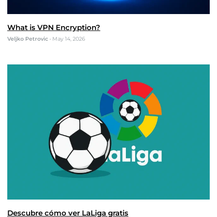
What is VPN Encryption?
Veljko Petrovic
•
May 14, 2026
Descubre cómo ver LaLiga gratis