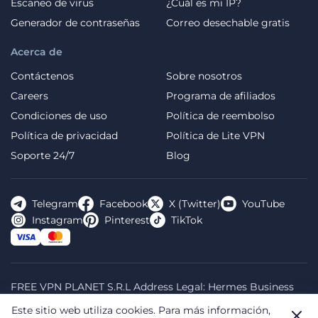
Escaneo de virus
¿Cuál es mi IP?
Generador de contraseñas
Correo desechable gratis
Acerca de
Contáctenos
Sobre nosotros
Careers
Programa de afiliados
Condiciones de uso
Política de reembolso
Política de privacidad
Política de Lite VPN
Soporte 24/7
Blog
Telegram
Facebook
X (Twitter)
YouTube
Instagram
Pinterest
TikTok
FREE VPN PLANET S.R.L Address Legal: Hermes Business
Campus, Sectorul 2, Bulevardul Dimitrie Pompeiu 5-7,
Este sitio web utiliza cookies.
Para más información,
Bucharest, Romania, 020335. Reg.N, 44667783