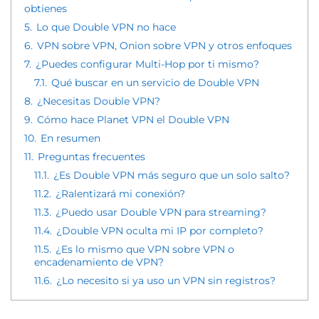
obtienes
5.
Lo que Double VPN no hace
6.
VPN sobre VPN, Onion sobre VPN y otros enfoques
7.
¿Puedes configurar Multi-Hop por ti mismo?
7.1.
Qué buscar en un servicio de Double VPN
8.
¿Necesitas Double VPN?
9.
Cómo hace Planet VPN el Double VPN
10.
En resumen
11.
Preguntas frecuentes
11.1.
¿Es Double VPN más seguro que un solo salto?
11.2.
¿Ralentizará mi conexión?
11.3.
¿Puedo usar Double VPN para streaming?
11.4.
¿Double VPN oculta mi IP por completo?
11.5.
¿Es lo mismo que VPN sobre VPN o
encadenamiento de VPN?
11.6.
¿Lo necesito si ya uso un VPN sin registros?