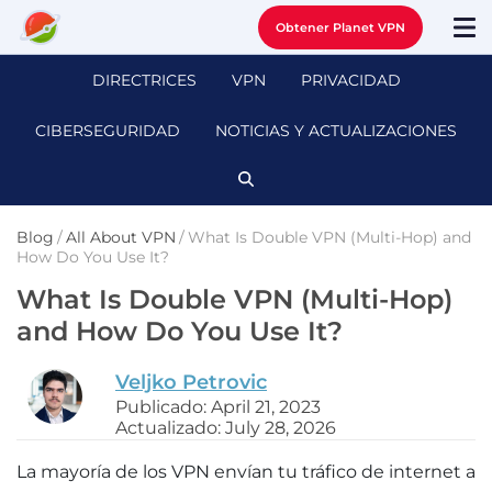
Obtener Planet VPN
DIRECTRICES
VPN
PRIVACIDAD
CIBERSEGURIDAD
NOTICIAS Y ACTUALIZACIONES
Blog
/
All About VPN
/
What Is Double VPN (Multi-Hop) and
How Do You Use It?
What Is Double VPN (Multi-Hop)
and How Do You Use It?
Veljko Petrovic
Publicado: April 21, 2023
Actualizado: July 28, 2026
La mayoría de los VPN envían tu tráfico de internet a