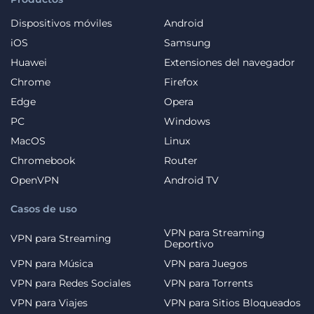
Dispositivos móviles
Android
iOS
Samsung
Huawei
Extensiones del navegador
Chrome
Firefox
Edge
Opera
PC
Windows
MacOS
Linux
Chromebook
Router
OpenVPN
Android TV
Casos de uso
VPN para Streaming
VPN para Streaming
Deportivo
VPN para Música
VPN para Juegos
VPN para Redes Sociales
VPN para Torrents
VPN para Viajes
VPN para Sitios Bloqueados