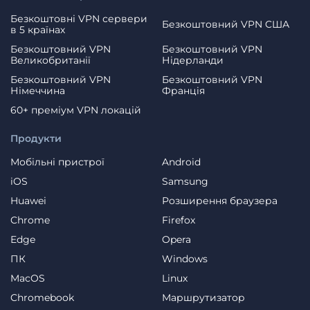
Безкоштовні VPN сервери
Безкоштовний VPN США
в 5 країнах
Безкоштовний VPN
Безкоштовний VPN
Великобританії
Нідерланди
Безкоштовний VPN
Безкоштовний VPN
Німеччина
Франція
60+ преміум VPN локацій
Продукти
Мобільні пристрої
Android
iOS
Samsung
Huawei
Розширення браузера
Chrome
Firefox
Edge
Opera
ПК
Windows
MacOS
Linux
Chromebook
Маршрутизатор