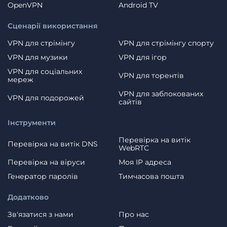
OpenVPN
Android TV
Сценарії використання
VPN для стрімінгу
VPN для стрімінгу спорту
VPN для музики
VPN для ігор
VPN для соціальних
VPN для торентів
мереж
VPN для заблокованих
VPN для подорожей
сайтів
Інструменти
Перевірка на витік
Перевірка на витік DNS
WebRTC
Перевірка на віруси
Моя IP адреса
Генератор паролів
Тимчасова пошта
Додатково
Зв'язатися з нами
Про нас