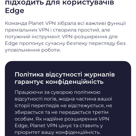
підходить для користувачів
Edge
Команда Planet VPN зібрала всі важливі функції
преміальних VPN і створила простий, але
потужний інструмент. VPN-розширення для
Edge пропонує сучасну безпеку перегляду без
уповільнення роботи.
Політика відсутності журналів
гарантує конфіденційність
Працюючи за суворою політикою
відсутності логів, жодна частина вашої
історії переглядів не відстежується, не
збирається та не передається третім
особам. Як надійне розширення VPN
Edge, Planet VPN цінує та ставить у
пріоритет вашу конфіденційність.