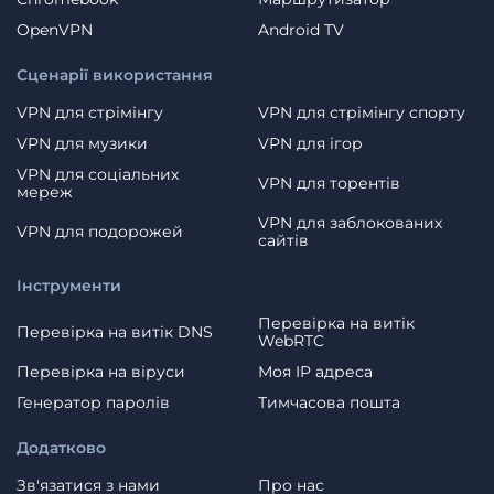
OpenVPN
Android TV
Сценарії використання
VPN для стрімінгу
VPN для стрімінгу спорту
VPN для музики
VPN для ігор
VPN для соціальних
VPN для торентів
мереж
VPN для заблокованих
VPN для подорожей
сайтів
Інструменти
Перевірка на витік
Перевірка на витік DNS
WebRTC
Перевірка на віруси
Моя IP адреса
Генератор паролів
Тимчасова пошта
Додатково
Зв'язатися з нами
Про нас