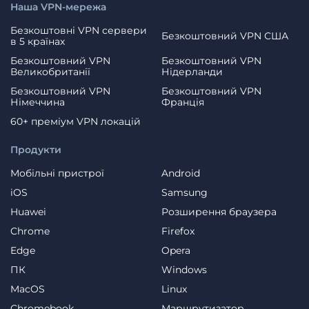
Наша VPN-мережа
Безкоштовні VPN сервери
Безкоштовний VPN США
в 5 країнах
Безкоштовний VPN
Безкоштовний VPN
Великобританії
Нідерланди
Безкоштовний VPN
Безкоштовний VPN
Німеччина
Франція
60+ преміум VPN локацій
Продукти
Мобільні пристрої
Android
iOS
Samsung
Huawei
Розширення браузера
Chrome
Firefox
Edge
Opera
ПК
Windows
MacOS
Linux
Chromebook
Маршрутизатор