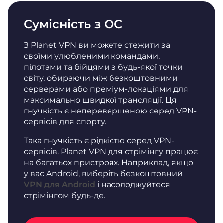
Сумісність з ОС
З Planet VPN ви можете стежити за
своїми улюбленими командами,
пілотами та бійцями з будь-якої точки
світу, обираючи між безкоштовними
серверами або преміум-локаціями для
максимально швидкої трансляції. Ця
гнучкість є неперевершеною серед VPN-
сервісів для спорту.
Така гнучкість є рідкістю серед VPN-
сервісів. Planet VPN для стрімінгу працює
на багатьох пристроях. Наприклад, якщо
у вас Android, виберіть безкоштовний
VPN для Android
і насолоджуйтеся
стрімінгом будь-де.