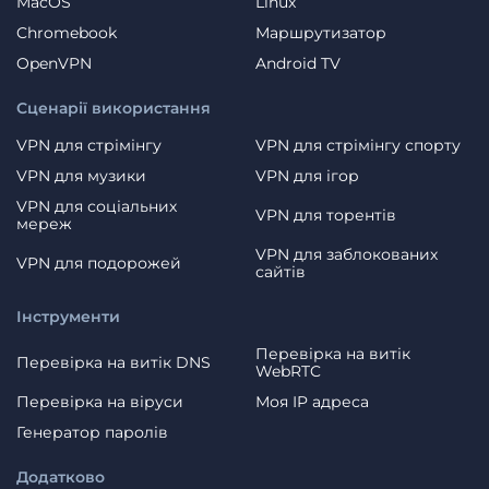
MacOS
Linux
Chromebook
Маршрутизатор
OpenVPN
Android TV
Сценарії використання
VPN для стрімінгу
VPN для стрімінгу спорту
VPN для музики
VPN для ігор
VPN для соціальних
VPN для торентів
мереж
VPN для заблокованих
VPN для подорожей
сайтів
Інструменти
Перевірка на витік
Перевірка на витік DNS
WebRTC
Перевірка на віруси
Моя IP адреса
Генератор паролів
Додатково