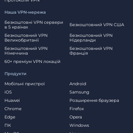
Наша VPN-мережа
Безкоштовні VPN сервери
Безкоштовний VPN США
в 5 країнах
Безкоштовний VPN
Безкоштовний VPN
Великобританії
Нідерланди
Безкоштовний VPN
Безкоштовний VPN
Німеччина
Франція
60+ преміум VPN локацій
Продукти
Мобільні пристрої
Android
iOS
Samsung
Huawei
Розширення браузера
Chrome
Firefox
Edge
Opera
ПК
Windows