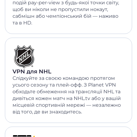
подій pay-per-view з будь-якої точки світу,
щоб ви ніколи не пропустили нокаут,
сабмішн або чемпіонський бій — наживо
та в HD.
VPN для NHL
Слідкуйте за своєю командою протягом
усього сезону та плей-офф. З Planet VPN
обходьте обмеження на трансляції NHL та
дивіться кожен матч на NHL.tv або у вашій
місцевій спортивній мережі — незалежно
від того, де ви знаходитесь.