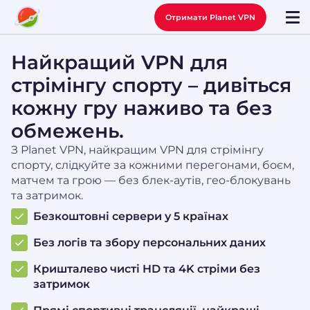
Отримати Planet VPN
Найкращий VPN для
стрімінгу спорту – дивіться
кожну гру наживо та без
обмежень.
З Planet VPN, найкращим VPN для стрімінгу
спорту, слідкуйте за кожними перегонами, боєм,
матчем та грою — без блек-аутів, гео-блокувань
та затримок.
Безкоштовні сервери у 5 країнах
Без логів та збору персональних даних
Кришталево чисті HD та 4K стріми без
затримок