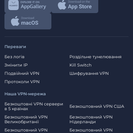
Переваги
Без логів
Роздільне тунелювання
Змінити IP
Kill Switch
Подвійний VPN
Шифрування VPN
Протоколи VPN
Наша VPN-мережа
Безкоштовні VPN сервери
Безкоштовний VPN США
в 5 країнах
Безкоштовний VPN
Безкоштовний VPN
Великобританії
Нідерланди
Безкоштовний VPN
Безкоштовний VPN