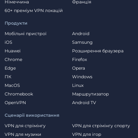
Німеччина
Франція
60+ преміум VPN локацій
Продукти
Мобільні пристрої
Android
iOS
Samsung
Huawei
Розширення браузера
Chrome
Firefox
Edge
Opera
ПК
Windows
MacOS
Linux
Chromebook
Маршрутизатор
OpenVPN
Android TV
Сценарії використання
VPN для стрімінгу
VPN для стрімінгу спорту
VPN для музики
VPN для ігор