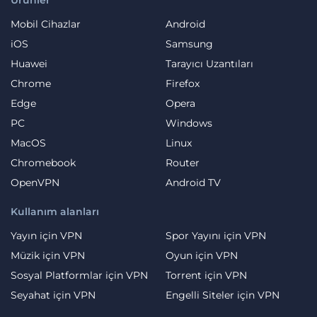
Mobil Cihazlar
Android
iOS
Samsung
Huawei
Tarayıcı Uzantıları
Chrome
Firefox
Edge
Opera
PC
Windows
MacOS
Linux
Chromebook
Router
OpenVPN
Android TV
Kullanım alanları
Yayın için VPN
Spor Yayını için VPN
Müzik için VPN
Oyun için VPN
Sosyal Platformlar için VPN
Torrent için VPN
Seyahat için VPN
Engelli Siteler için VPN