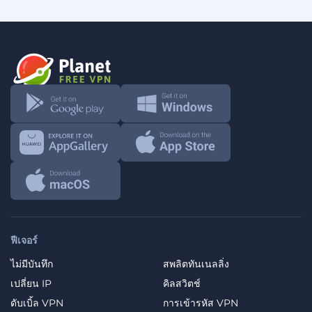
ฟีเจอร์
ไม่มีบันทึก
สพลิตทันเนลลิ่ง
เปลี่ยน IP
คิลสวิตช์
ดับเบิ้ล VPN
การเข้ารหัส VPN