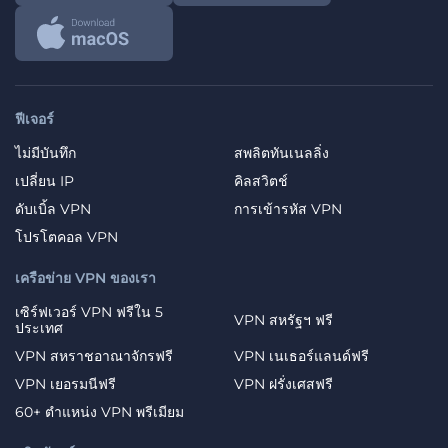
ฟีเจอร์
ไม่มีบันทึก
สพลิตทันเนลลิ่ง
เปลี่ยน IP
คิลสวิตช์
ดับเบิ้ล VPN
การเข้ารหัส VPN
โปรโตคอล VPN
เครือข่าย VPN ของเรา
เซิร์ฟเวอร์ VPN ฟรีใน 5
VPN สหรัฐฯ ฟรี
ประเทศ
VPN สหราชอาณาจักรฟรี
VPN เนเธอร์แลนด์ฟรี
VPN เยอรมนีฟรี
VPN ฝรั่งเศสฟรี
60+ ตำแหน่ง VPN พรีเมียม